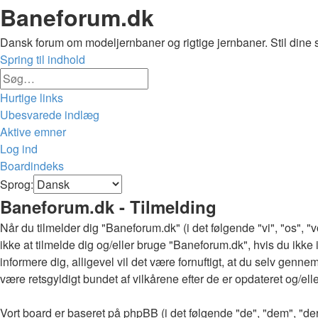
Baneforum.dk
Dansk forum om modeljernbaner og rigtige jernbaner. Stil dine 
Spring til indhold
Avanceret
Søg
søgning
Hurtige links
Ubesvarede indlæg
Aktive emner
Log ind
Boardindeks
Søg
Sprog:
Baneforum.dk - Tilmelding
Når du tilmelder dig "Baneforum.dk" (i det følgende "vi", "os", "
ikke at tilmelde dig og/eller bruge "Baneforum.dk", hvis du ikke in
informere dig, alligevel vil det være fornuftigt, at du selv genne
være retsgyldigt bundet af vilkårene efter de er opdateret og/ell
Vort board er baseret på phpBB (i det følgende "de", "dem", "d