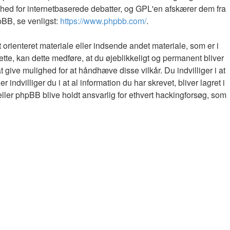
hed for internetbaserede debatter, og GPL'en afskærer dem fra
hpBB, se venligst:
https://www.phpbb.com/
.
 orienteret materiale eller indsende andet materiale, som er i
ette, kan dette medføre, at du øjeblikkeligt og permanent bliver
 give mulighed for at håndhæve disse vilkår. Du indvilliger i at
 indvilliger du i at al information du har skrevet, bliver lagret i
ller phpBB blive holdt ansvarlig for ethvert hackingforsøg, som