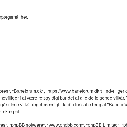
spørgsmål her.
vores", "Baneforum.dk", "https://www.baneforum.dk"), indvilliger d
dvilliger i at være retsgyldigt bundet af alle de følgende vilkår. V
mgår disse vilkår regelmæssigt, da din fortsatte brug af "Baneforum
er skærpet.
eres", "phpBB software", "www.phpbb.com", "phpBB Limited", "ph