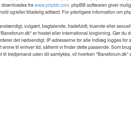
an downloades fra
www.phpbb.com
. phpBB softwaren giver mulig
indhold og/eller tilladelig adfærd. For yderligere information om p
nstændigt, vulgært, bagtalende, hadefuldt, truende eller sexuelt
 "Baneforum.dk" er hostet eller international lovgivning. Gør du d
derer det nødvendigt. IP-adresserne for alle indlæg logges for at
rt emne til enhver tid, såfremt vi finder dette passende. Som bruger
t til tredjemand uden dit samtykke, vil hverken "Baneforum.dk" e