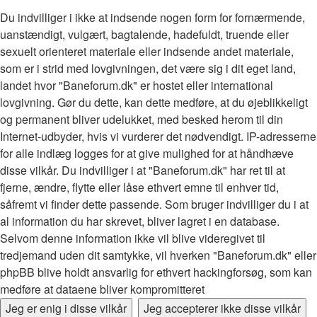
Du indvilliger i ikke at indsende nogen form for fornærmende,
uanstændigt, vulgært, bagtalende, hadefuldt, truende eller
sexuelt orienteret materiale eller indsende andet materiale,
som er i strid med lovgivningen, det være sig i dit eget land,
landet hvor "Baneforum.dk" er hostet eller international
lovgivning. Gør du dette, kan dette medføre, at du øjeblikkeligt
og permanent bliver udelukket, med besked herom til din
Internet-udbyder, hvis vi vurderer det nødvendigt. IP-adresserne
for alle indlæg logges for at give mulighed for at håndhæve
disse vilkår. Du indvilliger i at "Baneforum.dk" har ret til at
fjerne, ændre, flytte eller låse ethvert emne til enhver tid,
såfremt vi finder dette passende. Som bruger indvilliger du i at
al information du har skrevet, bliver lagret i en database.
Selvom denne information ikke vil blive videregivet til
tredjemand uden dit samtykke, vil hverken "Baneforum.dk" eller
phpBB blive holdt ansvarlig for ethvert hackingforsøg, som kan
medføre at dataene bliver kompromitteret