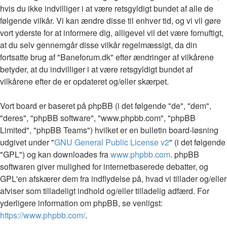
hvis du ikke indvilliger i at være retsgyldigt bundet af alle de
følgende vilkår. Vi kan ændre disse til enhver tid, og vi vil gøre
vort yderste for at informere dig, alligevel vil det være fornuftigt,
at du selv gennemgår disse vilkår regelmæssigt, da din
fortsatte brug af "Baneforum.dk" efter ændringer af vilkårene
betyder, at du indvilliger i at være retsgyldigt bundet af
vilkårene efter de er opdateret og/eller skærpet.
Vort board er baseret på phpBB (i det følgende "de", "dem",
"deres", "phpBB software", "www.phpbb.com", "phpBB
Limited", "phpBB Teams") hvilket er en bulletin board-løsning
udgivet under "
GNU General Public License v2
" (i det følgende
"GPL") og kan downloades fra
www.phpbb.com
. phpBB
softwaren giver mulighed for internetbaserede debatter, og
GPL'en afskærer dem fra indflydelse på, hvad vi tillader og/eller
afviser som tilladeligt indhold og/eller tilladelig adfærd. For
yderligere information om phpBB, se venligst:
https://www.phpbb.com/
.