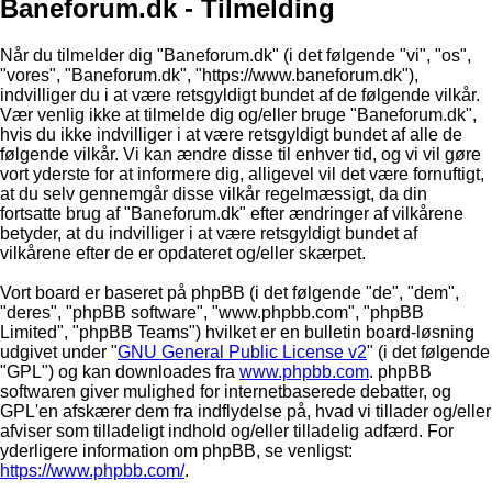
Baneforum.dk - Tilmelding
Når du tilmelder dig "Baneforum.dk" (i det følgende "vi", "os",
"vores", "Baneforum.dk", "https://www.baneforum.dk"),
indvilliger du i at være retsgyldigt bundet af de følgende vilkår.
Vær venlig ikke at tilmelde dig og/eller bruge "Baneforum.dk",
hvis du ikke indvilliger i at være retsgyldigt bundet af alle de
følgende vilkår. Vi kan ændre disse til enhver tid, og vi vil gøre
vort yderste for at informere dig, alligevel vil det være fornuftigt,
at du selv gennemgår disse vilkår regelmæssigt, da din
fortsatte brug af "Baneforum.dk" efter ændringer af vilkårene
betyder, at du indvilliger i at være retsgyldigt bundet af
vilkårene efter de er opdateret og/eller skærpet.
Vort board er baseret på phpBB (i det følgende "de", "dem",
"deres", "phpBB software", "www.phpbb.com", "phpBB
Limited", "phpBB Teams") hvilket er en bulletin board-løsning
udgivet under "
GNU General Public License v2
" (i det følgende
"GPL") og kan downloades fra
www.phpbb.com
. phpBB
softwaren giver mulighed for internetbaserede debatter, og
GPL'en afskærer dem fra indflydelse på, hvad vi tillader og/eller
afviser som tilladeligt indhold og/eller tilladelig adfærd. For
yderligere information om phpBB, se venligst:
https://www.phpbb.com/
.