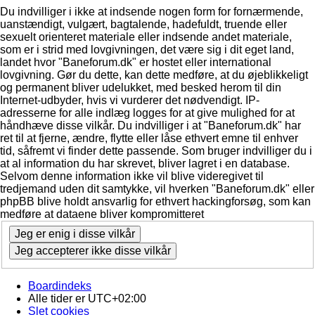
Du indvilliger i ikke at indsende nogen form for fornærmende,
uanstændigt, vulgært, bagtalende, hadefuldt, truende eller
sexuelt orienteret materiale eller indsende andet materiale,
som er i strid med lovgivningen, det være sig i dit eget land,
landet hvor "Baneforum.dk" er hostet eller international
lovgivning. Gør du dette, kan dette medføre, at du øjeblikkeligt
og permanent bliver udelukket, med besked herom til din
Internet-udbyder, hvis vi vurderer det nødvendigt. IP-
adresserne for alle indlæg logges for at give mulighed for at
håndhæve disse vilkår. Du indvilliger i at "Baneforum.dk" har
ret til at fjerne, ændre, flytte eller låse ethvert emne til enhver
tid, såfremt vi finder dette passende. Som bruger indvilliger du i
at al information du har skrevet, bliver lagret i en database.
Selvom denne information ikke vil blive videregivet til
tredjemand uden dit samtykke, vil hverken "Baneforum.dk" eller
phpBB blive holdt ansvarlig for ethvert hackingforsøg, som kan
medføre at dataene bliver kompromitteret
Boardindeks
Alle tider er
UTC+02:00
Slet cookies