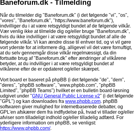
Baneforum.dk - Tilmelding
Når du tilmelder dig "Baneforum.dk" (i det følgende "vi", "os",
"vores", "Baneforum.dk", "https://www.baneforum.dk"),
indvilliger du i at være retsgyldigt bundet af de følgende vilkår.
Vær venlig ikke at tilmelde dig og/eller bruge "Baneforum.dk",
hvis du ikke indvilliger i at være retsgyldigt bundet af alle de
følgende vilkår. Vi kan ændre disse til enhver tid, og vi vil gøre
vort yderste for at informere dig, alligevel vil det være fornuftigt,
at du selv gennemgår disse vilkår regelmæssigt, da din
fortsatte brug af "Baneforum.dk" efter ændringer af vilkårene
betyder, at du indvilliger i at være retsgyldigt bundet af
vilkårene efter de er opdateret og/eller skærpet.
Vort board er baseret på phpBB (i det følgende "de", "dem",
"deres", "phpBB software", "www.phpbb.com", "phpBB
Limited", "phpBB Teams") hvilket er en bulletin board-løsning
udgivet under "
GNU General Public License v2
" (i det følgende
"GPL") og kan downloades fra
www.phpbb.com
. phpBB
softwaren giver mulighed for internetbaserede debatter, og
GPL'en afskærer dem fra indflydelse på, hvad vi tillader og/eller
afviser som tilladeligt indhold og/eller tilladelig adfærd. For
yderligere information om phpBB, se venligst:
https://www.phpbb.com/
.