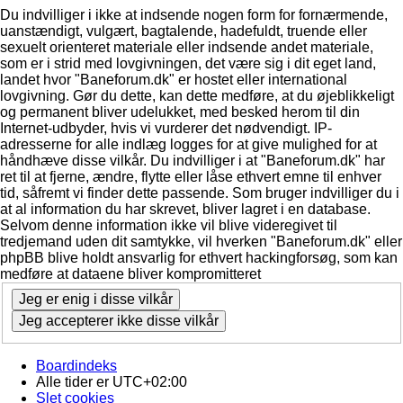
Du indvilliger i ikke at indsende nogen form for fornærmende,
uanstændigt, vulgært, bagtalende, hadefuldt, truende eller
sexuelt orienteret materiale eller indsende andet materiale,
som er i strid med lovgivningen, det være sig i dit eget land,
landet hvor "Baneforum.dk" er hostet eller international
lovgivning. Gør du dette, kan dette medføre, at du øjeblikkeligt
og permanent bliver udelukket, med besked herom til din
Internet-udbyder, hvis vi vurderer det nødvendigt. IP-
adresserne for alle indlæg logges for at give mulighed for at
håndhæve disse vilkår. Du indvilliger i at "Baneforum.dk" har
ret til at fjerne, ændre, flytte eller låse ethvert emne til enhver
tid, såfremt vi finder dette passende. Som bruger indvilliger du i
at al information du har skrevet, bliver lagret i en database.
Selvom denne information ikke vil blive videregivet til
tredjemand uden dit samtykke, vil hverken "Baneforum.dk" eller
phpBB blive holdt ansvarlig for ethvert hackingforsøg, som kan
medføre at dataene bliver kompromitteret
Boardindeks
Alle tider er
UTC+02:00
Slet cookies