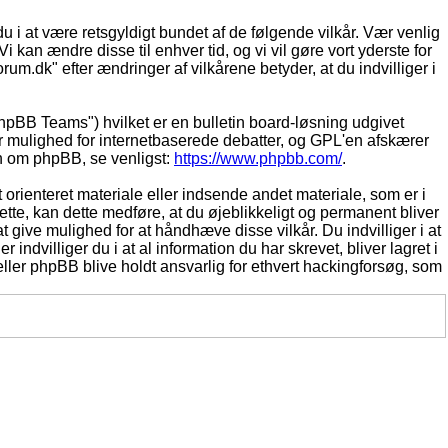
du i at være retsgyldigt bundet af de følgende vilkår. Vær venlig
Vi kan ændre disse til enhver tid, og vi vil gøre vort yderste for
rum.dk" efter ændringer af vilkårene betyder, at du indvilliger i
pBB Teams") hvilket er en bulletin board-løsning udgivet
r mulighed for internetbaserede debatter, og GPL'en afskærer
ion om phpBB, se venligst:
https://www.phpbb.com/
.
 orienteret materiale eller indsende andet materiale, som er i
dette, kan dette medføre, at du øjeblikkeligt og permanent bliver
 give mulighed for at håndhæve disse vilkår. Du indvilliger i at
 indvilliger du i at al information du har skrevet, bliver lagret i
ller phpBB blive holdt ansvarlig for ethvert hackingforsøg, som