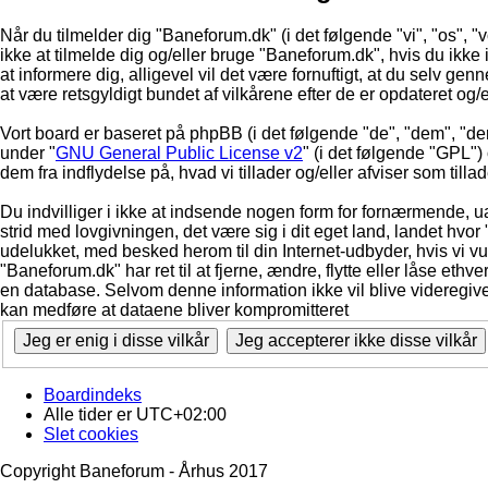
Når du tilmelder dig "Baneforum.dk" (i det følgende "vi", "os", "
ikke at tilmelde dig og/eller bruge "Baneforum.dk", hvis du ikke in
at informere dig, alligevel vil det være fornuftigt, at du selv ge
at være retsgyldigt bundet af vilkårene efter de er opdateret og/
Vort board er baseret på phpBB (i det følgende "de", "dem", "d
under "
GNU General Public License v2
" (i det følgende "GPL"
dem fra indflydelse på, hvad vi tillader og/eller afviser som till
Du indvilliger i ikke at indsende nogen form for fornærmende, ua
strid med lovgivningen, det være sig i dit eget land, landet hvor
udelukket, med besked herom til din Internet-udbyder, hvis vi vur
"Baneforum.dk" har ret til at fjerne, ændre, flytte eller låse ethve
en database. Selvom denne information ikke vil blive videregive
kan medføre at dataene bliver kompromitteret
Boardindeks
Alle tider er
UTC+02:00
Slet cookies
Copyright Baneforum - Århus 2017