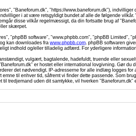
vores", "Baneforum.dk", "https://www.baneforum.dk"), indvilliger 
dvilliger i at være retsgyldigt bundet af alle de følgende vilkår. 
nnemgår disse vilkår regelmæssigt, da din fortsatte brug af "Banefo
eller skærpet.
eres", "phpBB software", "www.phpbb.com", "phpBB Limited", "ph
) og kan downloades fra
www.phpbb.com
. phpBB softwaren give
adeligt indhold og/eller tilladelig adfærd. For yderligere informat
nstændigt, vulgært, bagtalende, hadefuldt, truende eller sexuelt
 "Baneforum.dk" er hostet eller international lovgivning. Gør du 
derer det nødvendigt. IP-adresserne for alle indlæg logges for at
rt emne til enhver tid, såfremt vi finder dette passende. Som bruger
t til tredjemand uden dit samtykke, vil hverken "Baneforum.dk" e