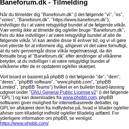
Baneforum.dk - Tilmelding
Når du tilmelder dig "Baneforum.dk" (i det følgende "vi", "os",
"vores", "Baneforum.dk", "https://www.baneforum.dk"),
indvilliger du i at være retsgyldigt bundet af de følgende vilkår.
Vær venlig ikke at tilmelde dig og/eller bruge "Baneforum.dk",
hvis du ikke indvilliger i at være retsgyldigt bundet af alle de
følgende vilkår. Vi kan ændre disse til enhver tid, og vi vil gøre
vort yderste for at informere dig, alligevel vil det være fornuftigt,
at du selv gennemgår disse vilkår regelmæssigt, da din
fortsatte brug af "Baneforum.dk" efter ændringer af vilkårene
betyder, at du indvilliger i at være retsgyldigt bundet af
vilkårene efter de er opdateret og/eller skærpet.
Vort board er baseret på phpBB (i det følgende "de", "dem",
"deres", "phpBB software", "www.phpbb.com", "phpBB
Limited", "phpBB Teams") hvilket er en bulletin board-løsning
udgivet under "
GNU General Public License v2
" (i det følgende
"GPL") og kan downloades fra
www.phpbb.com
. phpBB
softwaren giver mulighed for internetbaserede debatter, og
GPL'en afskærer dem fra indflydelse på, hvad vi tillader og/eller
afviser som tilladeligt indhold og/eller tilladelig adfærd. For
yderligere information om phpBB, se venligst:
https://www.phpbb.com/
.