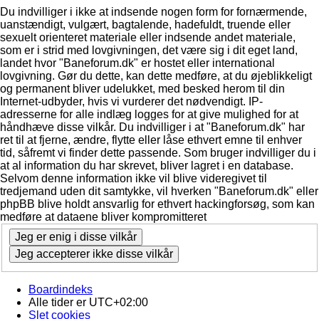
Du indvilliger i ikke at indsende nogen form for fornærmende,
uanstændigt, vulgært, bagtalende, hadefuldt, truende eller
sexuelt orienteret materiale eller indsende andet materiale,
som er i strid med lovgivningen, det være sig i dit eget land,
landet hvor "Baneforum.dk" er hostet eller international
lovgivning. Gør du dette, kan dette medføre, at du øjeblikkeligt
og permanent bliver udelukket, med besked herom til din
Internet-udbyder, hvis vi vurderer det nødvendigt. IP-
adresserne for alle indlæg logges for at give mulighed for at
håndhæve disse vilkår. Du indvilliger i at "Baneforum.dk" har
ret til at fjerne, ændre, flytte eller låse ethvert emne til enhver
tid, såfremt vi finder dette passende. Som bruger indvilliger du i
at al information du har skrevet, bliver lagret i en database.
Selvom denne information ikke vil blive videregivet til
tredjemand uden dit samtykke, vil hverken "Baneforum.dk" eller
phpBB blive holdt ansvarlig for ethvert hackingforsøg, som kan
medføre at dataene bliver kompromitteret
Boardindeks
Alle tider er
UTC+02:00
Slet cookies