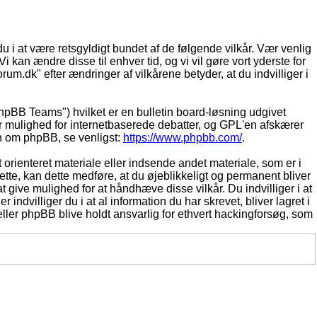
du i at være retsgyldigt bundet af de følgende vilkår. Vær venlig
Vi kan ændre disse til enhver tid, og vi vil gøre vort yderste for
rum.dk" efter ændringer af vilkårene betyder, at du indvilliger i
pBB Teams") hvilket er en bulletin board-løsning udgivet
r mulighed for internetbaserede debatter, og GPL'en afskærer
ion om phpBB, se venligst:
https://www.phpbb.com/
.
 orienteret materiale eller indsende andet materiale, som er i
dette, kan dette medføre, at du øjeblikkeligt og permanent bliver
 give mulighed for at håndhæve disse vilkår. Du indvilliger i at
 indvilliger du i at al information du har skrevet, bliver lagret i
ller phpBB blive holdt ansvarlig for ethvert hackingforsøg, som