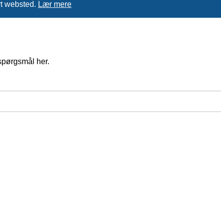
rt websted.
Lær mere
spørgsmål her.