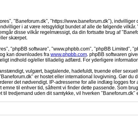
vores", "Baneforum.dk", "https://www.baneforum.dk"), indvilliger 
dvilliger i at være retsgyldigt bundet af alle de følgende vilkår. 
nnemgår disse vilkår regelmæssigt, da din fortsatte brug af "Banefo
eller skærpet.
eres", "phpBB software", "www.phpbb.com", "phpBB Limited", "ph
) og kan downloades fra
www.phpbb.com
. phpBB softwaren give
adeligt indhold og/eller tilladelig adfærd. For yderligere informat
nstændigt, vulgært, bagtalende, hadefuldt, truende eller sexuelt
 "Baneforum.dk" er hostet eller international lovgivning. Gør du 
derer det nødvendigt. IP-adresserne for alle indlæg logges for at
rt emne til enhver tid, såfremt vi finder dette passende. Som bruger
t til tredjemand uden dit samtykke, vil hverken "Baneforum.dk" e