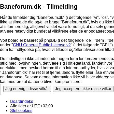
Baneforum.dk - Tilmelding
Når du tilmelder dig "Baneforum.dk" (i det følgende "vi", "os", "
ikke at tilmelde dig og/eller bruge "Baneforum.dk", hvis du ikke in
at informere dig, alligevel vil det være fornuftigt, at du selv ge
at være retsgyldigt bundet af vilkårene efter de er opdateret og/
Vort board er baseret på phpBB (i det følgende "de", "dem", "d
under "
GNU General Public License v2
" (i det følgende "GPL"
dem fra indflydelse på, hvad vi tillader og/eller afviser som till
Du indvilliger i ikke at indsende nogen form for fornærmende, ua
strid med lovgivningen, det være sig i dit eget land, landet hvor
udelukket, med besked herom til din Internet-udbyder, hvis vi vur
"Baneforum.dk" har ret til at fjerne, ændre, flytte eller låse ethve
en database. Selvom denne information ikke vil blive videregive
kan medføre at dataene bliver kompromitteret
Boardindeks
Alle tider er
UTC+02:00
Slet cookies