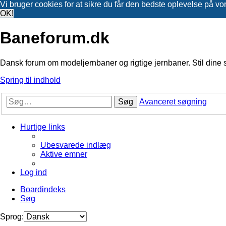
Vi bruger cookies for at sikre du får den bedste oplevelse på vo
OK!
Baneforum.dk
Dansk forum om modeljernbaner og rigtige jernbaner. Stil dine 
Spring til indhold
Søg
Avanceret søgning
Hurtige links
Ubesvarede indlæg
Aktive emner
Log ind
Boardindeks
Søg
Sprog: