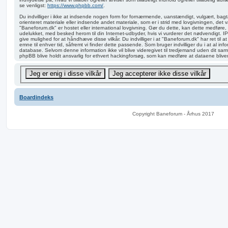
se venligst:
https://www.phpbb.com/
.
Du indvilliger i ikke at indsende nogen form for fornærmende, uanstændigt, vulgært, bagt
orienteret materiale eller indsende andet materiale, som er i strid med lovgivningen, det v
"Baneforum.dk" er hostet eller international lovgivning. Gør du dette, kan dette medføre, 
udelukket, med besked herom til din Internet-udbyder, hvis vi vurderer det nødvendigt. IP
give mulighed for at håndhæve disse vilkår. Du indvilliger i at "Baneforum.dk" har ret til at 
emne til enhver tid, såfremt vi finder dette passende. Som bruger indvilliger du i at al info
database. Selvom denne information ikke vil blive videregivet til tredjemand uden dit sam
phpBB blive holdt ansvarlig for ethvert hackingforsøg, som kan medføre at dataene blive
Boardindeks
Copyright Baneforum - Århus 2017