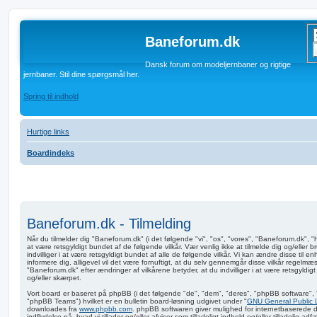
Baneforum.dk
Dansk forum om modeljernbaner og rigtige
jernbaner. Stil dine spørgsmål her.
Spring til indhold
Hurtige links
Boardindeks
Baneforum.dk - Tilmelding
Når du tilmelder dig "Baneforum.dk" (i det følgende "vi", "os", "vores", "Baneforum.dk", "h
at være retsgyldigt bundet af de følgende vilkår. Vær venlig ikke at tilmelde dig og/eller 
indvilliger i at være retsgyldigt bundet af alle de følgende vilkår. Vi kan ændre disse til enhv
informere dig, alligevel vil det være fornuftigt, at du selv gennemgår disse vilkår regelmæs
"Baneforum.dk" efter ændringer af vilkårene betyder, at du indvilliger i at være retsgyldig
og/eller skærpet.
Vort board er baseret på phpBB (i det følgende "de", "dem", "deres", "phpBB software"
"phpBB Teams") hvilket er en bulletin board-løsning udgivet under "
GNU General Public 
downloades fra
www.phpbb.com
. phpBB softwaren giver mulighed for internetbaserede 
indflydelse på, hvad vi tillader og/eller afviser som tilladeligt indhold og/eller tilladelig 