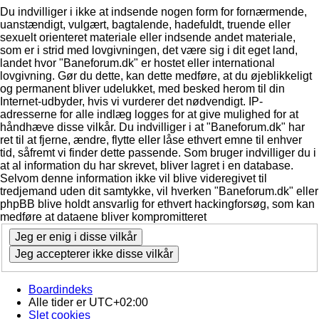
Du indvilliger i ikke at indsende nogen form for fornærmende,
uanstændigt, vulgært, bagtalende, hadefuldt, truende eller
sexuelt orienteret materiale eller indsende andet materiale,
som er i strid med lovgivningen, det være sig i dit eget land,
landet hvor "Baneforum.dk" er hostet eller international
lovgivning. Gør du dette, kan dette medføre, at du øjeblikkeligt
og permanent bliver udelukket, med besked herom til din
Internet-udbyder, hvis vi vurderer det nødvendigt. IP-
adresserne for alle indlæg logges for at give mulighed for at
håndhæve disse vilkår. Du indvilliger i at "Baneforum.dk" har
ret til at fjerne, ændre, flytte eller låse ethvert emne til enhver
tid, såfremt vi finder dette passende. Som bruger indvilliger du i
at al information du har skrevet, bliver lagret i en database.
Selvom denne information ikke vil blive videregivet til
tredjemand uden dit samtykke, vil hverken "Baneforum.dk" eller
phpBB blive holdt ansvarlig for ethvert hackingforsøg, som kan
medføre at dataene bliver kompromitteret
Boardindeks
Alle tider er
UTC+02:00
Slet cookies