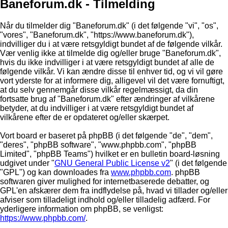
Baneforum.dk - Tilmelding
Når du tilmelder dig "Baneforum.dk" (i det følgende "vi", "os",
"vores", "Baneforum.dk", "https://www.baneforum.dk"),
indvilliger du i at være retsgyldigt bundet af de følgende vilkår.
Vær venlig ikke at tilmelde dig og/eller bruge "Baneforum.dk",
hvis du ikke indvilliger i at være retsgyldigt bundet af alle de
følgende vilkår. Vi kan ændre disse til enhver tid, og vi vil gøre
vort yderste for at informere dig, alligevel vil det være fornuftigt,
at du selv gennemgår disse vilkår regelmæssigt, da din
fortsatte brug af "Baneforum.dk" efter ændringer af vilkårene
betyder, at du indvilliger i at være retsgyldigt bundet af
vilkårene efter de er opdateret og/eller skærpet.
Vort board er baseret på phpBB (i det følgende "de", "dem",
"deres", "phpBB software", "www.phpbb.com", "phpBB
Limited", "phpBB Teams") hvilket er en bulletin board-løsning
udgivet under "
GNU General Public License v2
" (i det følgende
"GPL") og kan downloades fra
www.phpbb.com
. phpBB
softwaren giver mulighed for internetbaserede debatter, og
GPL'en afskærer dem fra indflydelse på, hvad vi tillader og/eller
afviser som tilladeligt indhold og/eller tilladelig adfærd. For
yderligere information om phpBB, se venligst:
https://www.phpbb.com/
.