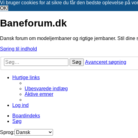
Vi bruger cookies for at sikre du får den bedste oplevelse på vo
OK!
Baneforum.dk
Dansk forum om modeljernbaner og rigtige jernbaner. Stil dine 
Spring til indhold
Søg
Avanceret søgning
Hurtige links
Ubesvarede indlæg
Aktive emner
Log ind
Boardindeks
Søg
Sprog: