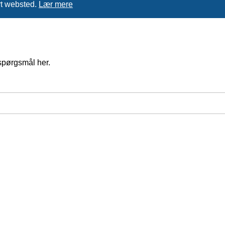
rt websted.
Lær mere
spørgsmål her.