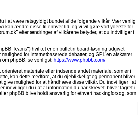
du i at være retsgyldigt bundet af de følgende vilkår. Vær venlig
Vi kan ændre disse til enhver tid, og vi vil gøre vort yderste for
rum.dk" efter ændringer af vilkårene betyder, at du indvilliger i
pBB Teams") hvilket er en bulletin board-løsning udgivet
r mulighed for internetbaserede debatter, og GPL'en afskærer
ion om phpBB, se venligst:
https://www.phpbb.com/
.
 orienteret materiale eller indsende andet materiale, som er i
dette, kan dette medføre, at du øjeblikkeligt og permanent bliver
 give mulighed for at håndhæve disse vilkår. Du indvilliger i at
 indvilliger du i at al information du har skrevet, bliver lagret i
ller phpBB blive holdt ansvarlig for ethvert hackingforsøg, som