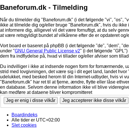
Baneforum.dk - Tilmelding
Når du tilmelder dig "Baneforum.dk" (i det følgende "vi", "os", "
ikke at tilmelde dig og/eller bruge "Baneforum.dk", hvis du ikke in
at informere dig, alligevel vil det være fornuftigt, at du selv ge
at være retsgyldigt bundet af vilkårene efter de er opdateret og/
Vort board er baseret på phpBB (i det følgende "de", "dem", "d
under "
GNU General Public License v2
" (i det følgende "GPL"
dem fra indflydelse på, hvad vi tillader og/eller afviser som till
Du indvilliger i ikke at indsende nogen form for fornærmende, ua
strid med lovgivningen, det være sig i dit eget land, landet hvor
udelukket, med besked herom til din Internet-udbyder, hvis vi vur
"Baneforum.dk" har ret til at fjerne, ændre, flytte eller låse ethve
en database. Selvom denne information ikke vil blive videregive
kan medføre at dataene bliver kompromitteret
Boardindeks
Alle tider er
UTC+02:00
Slet cookies