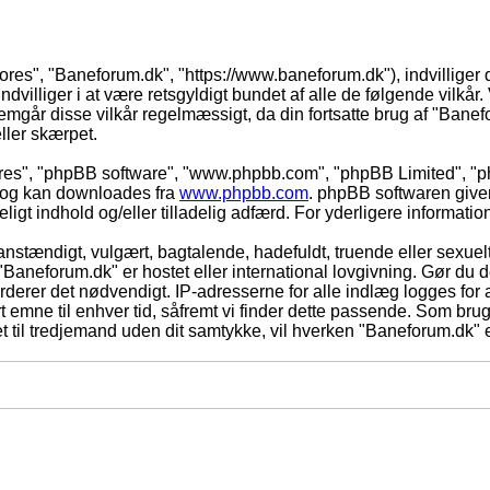
vores", "Baneforum.dk", "https://www.baneforum.dk"), indvilliger 
dvilliger i at være retsgyldigt bundet af alle de følgende vilkår. 
nnemgår disse vilkår regelmæssigt, da din fortsatte brug af "Banefo
eller skærpet.
eres", "phpBB software", "www.phpbb.com", "phpBB Limited", "ph
) og kan downloades fra
www.phpbb.com
. phpBB softwaren give
adeligt indhold og/eller tilladelig adfærd. For yderligere informat
nstændigt, vulgært, bagtalende, hadefuldt, truende eller sexuelt
 "Baneforum.dk" er hostet eller international lovgivning. Gør du 
derer det nødvendigt. IP-adresserne for alle indlæg logges for at
rt emne til enhver tid, såfremt vi finder dette passende. Som bruger
t til tredjemand uden dit samtykke, vil hverken "Baneforum.dk" e