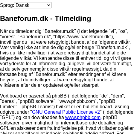
Sprog:
Baneforum.dk - Tilmelding
Når du tilmelder dig "Baneforum.dk" (i det følgende "vi", "os",
"vores", "Baneforum.dk", "https://www.baneforum.dk"),
indvilliger du i at være retsgyldigt bundet af de følgende vilkår.
Vær venlig ikke at tilmelde dig og/eller bruge "Baneforum.dk",
hvis du ikke indvilliger i at være retsgyldigt bundet af alle de
følgende vilkår. Vi kan ændre disse til enhver tid, og vi vil gøre
vort yderste for at informere dig, alligevel vil det være fornuftigt,
at du selv gennemgår disse vilkår regelmæssigt, da din
fortsatte brug af "Baneforum.dk" efter ændringer af vilkårene
betyder, at du indvilliger i at være retsgyldigt bundet af
vilkårene efter de er opdateret og/eller skærpet.
Vort board er baseret på phpBB (i det følgende "de", "dem",
"deres", "phpBB software", "www.phpbb.com", "phpBB
Limited", "phpBB Teams") hvilket er en bulletin board-løsning
udgivet under "
GNU General Public License v2
" (i det følgende
"GPL") og kan downloades fra
www.phpbb.com
. phpBB
softwaren giver mulighed for internetbaserede debatter, og
GPL'en afskærer dem fra indflydelse på, hvad vi tillader og/eller
afviser som tilladeligt indhold og/eller tilladelig adfærd. For