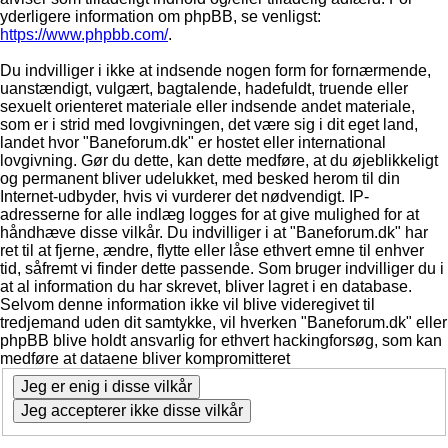
yderligere information om phpBB, se venligst:
https://www.phpbb.com/
.
Du indvilliger i ikke at indsende nogen form for fornærmende,
uanstændigt, vulgært, bagtalende, hadefuldt, truende eller
sexuelt orienteret materiale eller indsende andet materiale,
som er i strid med lovgivningen, det være sig i dit eget land,
landet hvor "Baneforum.dk" er hostet eller international
lovgivning. Gør du dette, kan dette medføre, at du øjeblikkeligt
og permanent bliver udelukket, med besked herom til din
Internet-udbyder, hvis vi vurderer det nødvendigt. IP-
adresserne for alle indlæg logges for at give mulighed for at
håndhæve disse vilkår. Du indvilliger i at "Baneforum.dk" har
ret til at fjerne, ændre, flytte eller låse ethvert emne til enhver
tid, såfremt vi finder dette passende. Som bruger indvilliger du i
at al information du har skrevet, bliver lagret i en database.
Selvom denne information ikke vil blive videregivet til
tredjemand uden dit samtykke, vil hverken "Baneforum.dk" eller
phpBB blive holdt ansvarlig for ethvert hackingforsøg, som kan
medføre at dataene bliver kompromitteret