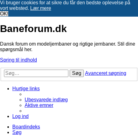
Vi bruger cookies for at sikre du får den bedste oplevelse på
vort websted.
Lær mere
OK!
Baneforum.dk
Dansk forum om modeljernbaner og rigtige jernbaner. Stil dine
spørgsmål her.
Spring til indhold
Søg
Avanceret søgning
Hurtige links
Ubesvarede indlæg
Aktive emner
Log ind
Boardindeks
Søg