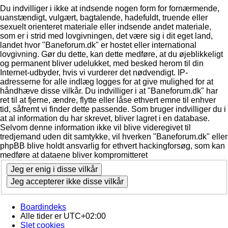
Du indvilliger i ikke at indsende nogen form for fornærmende,
uanstændigt, vulgært, bagtalende, hadefuldt, truende eller
sexuelt orienteret materiale eller indsende andet materiale,
som er i strid med lovgivningen, det være sig i dit eget land,
landet hvor "Baneforum.dk" er hostet eller international
lovgivning. Gør du dette, kan dette medføre, at du øjeblikkeligt
og permanent bliver udelukket, med besked herom til din
Internet-udbyder, hvis vi vurderer det nødvendigt. IP-
adresserne for alle indlæg logges for at give mulighed for at
håndhæve disse vilkår. Du indvilliger i at "Baneforum.dk" har
ret til at fjerne, ændre, flytte eller låse ethvert emne til enhver
tid, såfremt vi finder dette passende. Som bruger indvilliger du i
at al information du har skrevet, bliver lagret i en database.
Selvom denne information ikke vil blive videregivet til
tredjemand uden dit samtykke, vil hverken "Baneforum.dk" eller
phpBB blive holdt ansvarlig for ethvert hackingforsøg, som kan
medføre at dataene bliver kompromitteret
Boardindeks
Alle tider er
UTC+02:00
Slet cookies