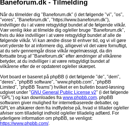
Baneforum.dk - Tilmelding
Når du tilmelder dig "Baneforum.dk" (i det følgende "vi", "os",
"vores", "Baneforum.dk", "https://www.baneforum.dk"),
indvilliger du i at være retsgyldigt bundet af de følgende vilkår.
Vær venlig ikke at tilmelde dig og/eller bruge "Baneforum.dk",
hvis du ikke indvilliger i at være retsgyldigt bundet af alle de
følgende vilkår. Vi kan ændre disse til enhver tid, og vi vil gøre
vort yderste for at informere dig, alligevel vil det være fornuftigt,
at du selv gennemgår disse vilkår regelmæssigt, da din
fortsatte brug af "Baneforum.dk" efter ændringer af vilkårene
betyder, at du indvilliger i at være retsgyldigt bundet af
vilkårene efter de er opdateret og/eller skærpet.
Vort board er baseret på phpBB (i det følgende "de", "dem",
"deres", "phpBB software", "www.phpbb.com", "phpBB
Limited", "phpBB Teams") hvilket er en bulletin board-løsning
udgivet under "
GNU General Public License v2
" (i det følgende
"GPL") og kan downloades fra
www.phpbb.com
. phpBB
softwaren giver mulighed for internetbaserede debatter, og
GPL'en afskærer dem fra indflydelse på, hvad vi tillader og/eller
afviser som tilladeligt indhold og/eller tilladelig adfærd. For
yderligere information om phpBB, se venligst:
https://www.phpbb.com/
.