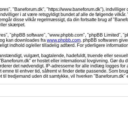
vores", "Baneforum.dk", "https://www.baneforum.dk"), indvilliger 
dvilliger i at være retsgyldigt bundet af alle de følgende vilkår. 
nnemgår disse vilkår regelmæssigt, da din fortsatte brug af "Banefo
eller skærpet.
eres", "phpBB software", "www.phpbb.com", "phpBB Limited", "ph
) og kan downloades fra
www.phpbb.com
. phpBB softwaren give
adeligt indhold og/eller tilladelig adfærd. For yderligere informat
nstændigt, vulgært, bagtalende, hadefuldt, truende eller sexuelt
 "Baneforum.dk" er hostet eller international lovgivning. Gør du 
derer det nødvendigt. IP-adresserne for alle indlæg logges for at
rt emne til enhver tid, såfremt vi finder dette passende. Som bruger
t til tredjemand uden dit samtykke, vil hverken "Baneforum.dk" e