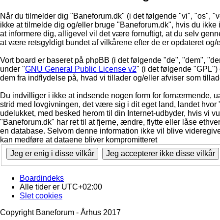
Når du tilmelder dig "Baneforum.dk" (i det følgende "vi", "os", "
ikke at tilmelde dig og/eller bruge "Baneforum.dk", hvis du ikke in
at informere dig, alligevel vil det være fornuftigt, at du selv ge
at være retsgyldigt bundet af vilkårene efter de er opdateret og/
Vort board er baseret på phpBB (i det følgende "de", "dem", "d
under "
GNU General Public License v2
" (i det følgende "GPL"
dem fra indflydelse på, hvad vi tillader og/eller afviser som till
Du indvilliger i ikke at indsende nogen form for fornærmende, ua
strid med lovgivningen, det være sig i dit eget land, landet hvor
udelukket, med besked herom til din Internet-udbyder, hvis vi vur
"Baneforum.dk" har ret til at fjerne, ændre, flytte eller låse ethve
en database. Selvom denne information ikke vil blive videregive
kan medføre at dataene bliver kompromitteret
Boardindeks
Alle tider er
UTC+02:00
Slet cookies
Copyright Baneforum - Århus 2017