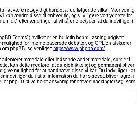
du i at være retsgyldigt bundet af de følgende vilkår. Vær venlig
Vi kan ændre disse til enhver tid, og vi vil gøre vort yderste for
rum.dk" efter ændringer af vilkårene betyder, at du indvilliger i
pBB Teams") hvilket er en bulletin board-løsning udgivet
r mulighed for internetbaserede debatter, og GPL'en afskærer
ion om phpBB, se venligst:
https://www.phpbb.com/
.
 orienteret materiale eller indsende andet materiale, som er i
dette, kan dette medføre, at du øjeblikkeligt og permanent bliver
 give mulighed for at håndhæve disse vilkår. Du indvilliger i at
 indvilliger du i at al information du har skrevet, bliver lagret i
ller phpBB blive holdt ansvarlig for ethvert hackingforsøg, som