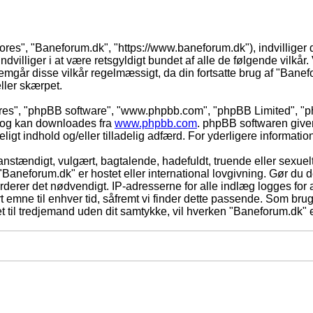
vores", "Baneforum.dk", "https://www.baneforum.dk"), indvilliger 
dvilliger i at være retsgyldigt bundet af alle de følgende vilkår. 
nnemgår disse vilkår regelmæssigt, da din fortsatte brug af "Banefo
eller skærpet.
eres", "phpBB software", "www.phpbb.com", "phpBB Limited", "ph
) og kan downloades fra
www.phpbb.com
. phpBB softwaren give
adeligt indhold og/eller tilladelig adfærd. For yderligere informat
nstændigt, vulgært, bagtalende, hadefuldt, truende eller sexuelt
 "Baneforum.dk" er hostet eller international lovgivning. Gør du 
derer det nødvendigt. IP-adresserne for alle indlæg logges for at
rt emne til enhver tid, såfremt vi finder dette passende. Som bruger
t til tredjemand uden dit samtykke, vil hverken "Baneforum.dk" e