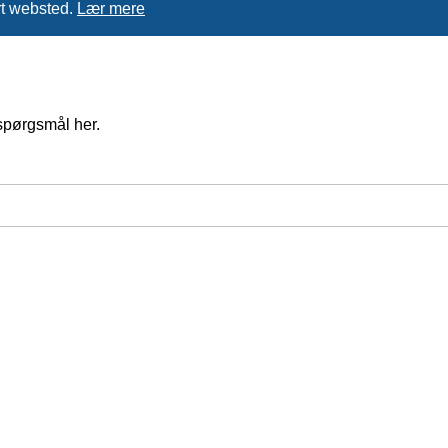
rt websted.
Lær mere
spørgsmål her.