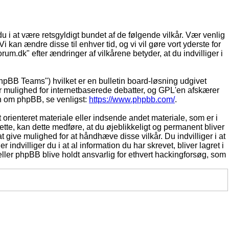
du i at være retsgyldigt bundet af de følgende vilkår. Vær venlig
Vi kan ændre disse til enhver tid, og vi vil gøre vort yderste for
rum.dk" efter ændringer af vilkårene betyder, at du indvilliger i
pBB Teams") hvilket er en bulletin board-løsning udgivet
r mulighed for internetbaserede debatter, og GPL'en afskærer
ion om phpBB, se venligst:
https://www.phpbb.com/
.
 orienteret materiale eller indsende andet materiale, som er i
dette, kan dette medføre, at du øjeblikkeligt og permanent bliver
 give mulighed for at håndhæve disse vilkår. Du indvilliger i at
 indvilliger du i at al information du har skrevet, bliver lagret i
ller phpBB blive holdt ansvarlig for ethvert hackingforsøg, som