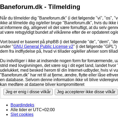
Baneforum.dk - Tilmelding
Når du tilmelder dig "Baneforum.dk" (i det følgende "vi", "os", "
ikke at tilmelde dig og/eller bruge "Baneforum.dk", hvis du ikke in
at informere dig, alligevel vil det være fornuftigt, at du selv ge
at være retsgyldigt bundet af vilkårene efter de er opdateret og/
Vort board er baseret på phpBB (i det følgende "de", "dem", "d
under "
GNU General Public License v2
" (i det følgende "GPL"
dem fra indflydelse på, hvad vi tillader og/eller afviser som till
Du indvilliger i ikke at indsende nogen form for fornærmende, ua
strid med lovgivningen, det være sig i dit eget land, landet hvor
udelukket, med besked herom til din Internet-udbyder, hvis vi vur
"Baneforum.dk" har ret til at fjerne, ændre, flytte eller låse ethve
en database. Selvom denne information ikke vil blive videregive
kan medføre at dataene bliver kompromitteret
Boardindeks
Alle tider er
UTC+02:00
Slet cookies