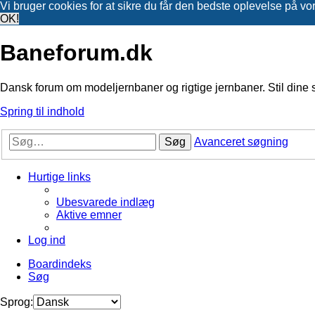
Vi bruger cookies for at sikre du får den bedste oplevelse på vo
OK!
Baneforum.dk
Dansk forum om modeljernbaner og rigtige jernbaner. Stil dine 
Spring til indhold
Søg
Avanceret søgning
Hurtige links
Ubesvarede indlæg
Aktive emner
Log ind
Boardindeks
Søg
Sprog: