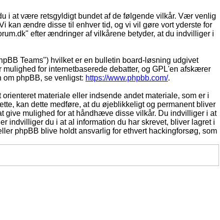
du i at være retsgyldigt bundet af de følgende vilkår. Vær venlig
Vi kan ændre disse til enhver tid, og vi vil gøre vort yderste for
rum.dk" efter ændringer af vilkårene betyder, at du indvilliger i
pBB Teams") hvilket er en bulletin board-løsning udgivet
r mulighed for internetbaserede debatter, og GPL'en afskærer
ion om phpBB, se venligst:
https://www.phpbb.com/
.
 orienteret materiale eller indsende andet materiale, som er i
dette, kan dette medføre, at du øjeblikkeligt og permanent bliver
 give mulighed for at håndhæve disse vilkår. Du indvilliger i at
 indvilliger du i at al information du har skrevet, bliver lagret i
ller phpBB blive holdt ansvarlig for ethvert hackingforsøg, som