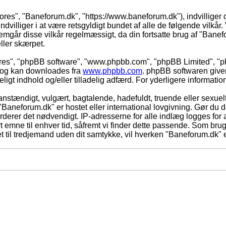
vores", "Baneforum.dk", "https://www.baneforum.dk"), indvilliger 
dvilliger i at være retsgyldigt bundet af alle de følgende vilkår. 
nnemgår disse vilkår regelmæssigt, da din fortsatte brug af "Banefo
eller skærpet.
eres", "phpBB software", "www.phpbb.com", "phpBB Limited", "ph
) og kan downloades fra
www.phpbb.com
. phpBB softwaren give
adeligt indhold og/eller tilladelig adfærd. For yderligere informat
nstændigt, vulgært, bagtalende, hadefuldt, truende eller sexuelt
 "Baneforum.dk" er hostet eller international lovgivning. Gør du 
derer det nødvendigt. IP-adresserne for alle indlæg logges for at
rt emne til enhver tid, såfremt vi finder dette passende. Som bruger
t til tredjemand uden dit samtykke, vil hverken "Baneforum.dk" e