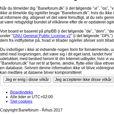
Når du tilmelder dig "Baneforum.dk" (i det følgende "vi", "os", "
ikke at tilmelde dig og/eller bruge "Baneforum.dk", hvis du ikke in
at informere dig, alligevel vil det være fornuftigt, at du selv ge
at være retsgyldigt bundet af vilkårene efter de er opdateret og/
Vort board er baseret på phpBB (i det følgende "de", "dem", "d
under "
GNU General Public License v2
" (i det følgende "GPL"
dem fra indflydelse på, hvad vi tillader og/eller afviser som till
Du indvilliger i ikke at indsende nogen form for fornærmende, ua
strid med lovgivningen, det være sig i dit eget land, landet hvor
udelukket, med besked herom til din Internet-udbyder, hvis vi vur
"Baneforum.dk" har ret til at fjerne, ændre, flytte eller låse ethve
en database. Selvom denne information ikke vil blive videregive
kan medføre at dataene bliver kompromitteret
Boardindeks
Alle tider er
UTC+02:00
Slet cookies
Copyright Baneforum - Århus 2017