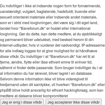
Du indvilliger i ikke at indsende nogen form for fornærmende,
uanstændigt, vulgært, bagtalende, hadefuldt, truende eller
sexuelt orienteret materiale eller indsende andet materiale,
som er i strid med lovgivningen, det være sig i dit eget land,
landet hvor "Baneforum.dk" er hostet eller international
lovgivning. Gør du dette, kan dette medføre, at du øjeblikkeligt
og permanent bliver udelukket, med besked herom til din
Internet-udbyder, hvis vi vurderer det nødvendigt. IP-adresserne
for alle indlæg logges for at give mulighed for at håndhæve
disse vilkår. Du indvilliger i at "Baneforum.dk" har ret til at
fjerne, ændre, flytte eller låse ethvert emne til enhver tid,
såfremt vi finder dette passende. Som bruger indvilliger du i at
al information du har skrevet, bliver lagret i en database.
Selvom denne information ikke vil blive videregivet til
tredjemand uden dit samtykke, vil hverken "Baneforum.dk" eller
phpBB blive holdt ansvarlig for ethvert hackingforsøg, som kan
medføre at dataene bliver kompromitteret