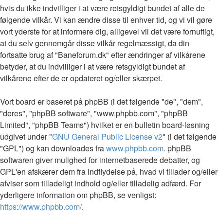
hvis du ikke indvilliger i at være retsgyldigt bundet af alle de
følgende vilkår. Vi kan ændre disse til enhver tid, og vi vil gøre
vort yderste for at informere dig, alligevel vil det være fornuftigt,
at du selv gennemgår disse vilkår regelmæssigt, da din
fortsatte brug af "Baneforum.dk" efter ændringer af vilkårene
betyder, at du indvilliger i at være retsgyldigt bundet af
vilkårene efter de er opdateret og/eller skærpet.
Vort board er baseret på phpBB (i det følgende "de", "dem",
"deres", "phpBB software", "www.phpbb.com", "phpBB
Limited", "phpBB Teams") hvilket er en bulletin board-løsning
udgivet under "
GNU General Public License v2
" (i det følgende
"GPL") og kan downloades fra
www.phpbb.com
. phpBB
softwaren giver mulighed for internetbaserede debatter, og
GPL'en afskærer dem fra indflydelse på, hvad vi tillader og/eller
afviser som tilladeligt indhold og/eller tilladelig adfærd. For
yderligere information om phpBB, se venligst:
https://www.phpbb.com/
.