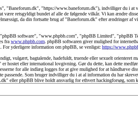
s", "Baneforum.dk", "https://www.baneforum.dk"), indvilliger du i at væ
t være retsgyldigt bundet af alle de følgende vilkår. Vi kan ændre disse t
elmæssigt, da din fortsatte brug af "Baneforum.dk" efter ændringer af vil
s", "phpBB software", "www.phpbb.com", "phpBB Limited", "phpBB Teams
es fra
www.phpbb.com
. phpBB softwaren giver mulighed for internetba
færd. For yderligere information om phpBB, se venligst:
https://www.phpb
igt, vulgært, bagtalende, hadefuldt, truende eller sexuelt orienteret mat
 er hostet eller international lovgivning. Gør du dette, kan dette medfø
esserne for alle indlæg logges for at give mulighed for at håndhæve disse 
dette passende. Som bruger indvilliger du i at al information du har skrev
.dk" eller phpBB blive holdt ansvarlig for ethvert hackingforsøg, som 