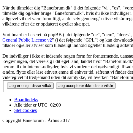
Når du tilmelder dig "Baneforum.dk" (i det følgende "vi", "os", "vore
tilmelde dig og/eller bruge "Baneforum.dk", hvis du ikke indvilliger i a
alligevel vil det være fornuftigt, at du selv gennemgår disse vilkår reg
vilkårene efter de er opdateret og/eller skærpet.
Vort board er baseret på phpBB (i det følgende "de", "dem", "dere
General Public License v2
" (i det følgende "GPL") og kan download
tillader og/eller afviser som tilladeligt indhold og/eller tilladelig ad
Du indvilliger i ikke at indsende nogen form for fornærmende, uanstænd
lovgivningen, det være sig i dit eget land, landet hvor "Baneforum.dk"
herom til din Internet-udbyder, hvis vi vurderer det nødvendigt. IP-adr
ændre, flytte eller låse ethvert emne til enhver tid, såfremt vi finder 
videregivet til tredjemand uden dit samtykke, vil hverken "Baneforum
Boardindeks
Alle tider er
UTC+02:00
Slet cookies
Copyright Baneforum - Århus 2017