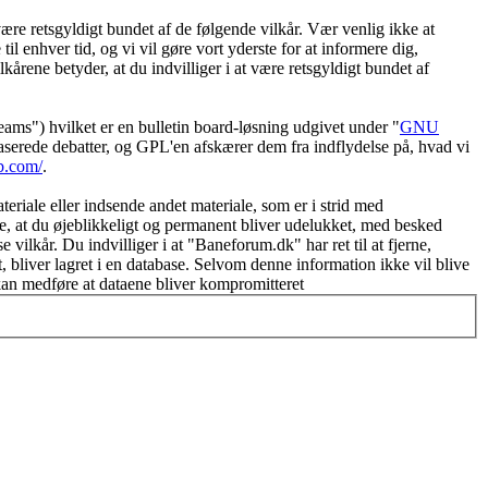
re retsgyldigt bundet af de følgende vilkår. Vær venlig ikke at
il enhver tid, og vi vil gøre vort yderste for at informere dig,
kårene betyder, at du indvilliger i at være retsgyldigt bundet af
") hvilket er en bulletin board-løsning udgivet under "
GNU
serede debatter, og GPL'en afskærer dem fra indflydelse på, hvad vi
b.com/
.
eriale eller indsende andet materiale, som er i strid med
re, at du øjeblikkeligt og permanent bliver udelukket, med besked
vilkår. Du indvilliger i at "Baneforum.dk" har ret til at fjerne,
et, bliver lagret i en database. Selvom denne information ikke vil blive
kan medføre at dataene bliver kompromitteret