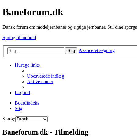
Baneforum.dk
Dansk forum om modeljernbaner og rigtige jernbaner. Stil dine spørgs
Spring til indhold
Avanceret søgning
Søg
Hurtige links
Ubesvarede indlæg
Aktive emner
Log ind
Boardindeks
Søg
Sprog:
Baneforum.dk - Tilmelding