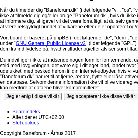
Når du tilmelder dig "Baneforum.dk" (i det følgende "vi", "os", "
ikke at tilmelde dig og/eller bruge "Baneforum.dk", hvis du ikke in
at informere dig, alligevel vil det være fornuftigt, at du selv ge
at være retsgyldigt bundet af vilkårene efter de er opdateret og/
Vort board er baseret på phpBB (i det følgende "de", "dem", "d
under "
GNU General Public License v2
" (i det følgende "GPL"
dem fra indflydelse på, hvad vi tillader og/eller afviser som till
Du indvilliger i ikke at indsende nogen form for fornærmende, ua
strid med lovgivningen, det være sig i dit eget land, landet hvor
udelukket, med besked herom til din Internet-udbyder, hvis vi vur
"Baneforum.dk" har ret til at fjerne, ændre, flytte eller låse ethve
en database. Selvom denne information ikke vil blive videregive
kan medføre at dataene bliver kompromitteret
Boardindeks
Alle tider er
UTC+02:00
Slet cookies
Copyright Baneforum - Århus 2017