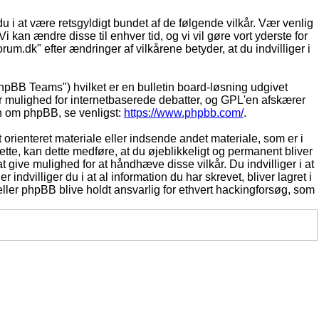
du i at være retsgyldigt bundet af de følgende vilkår. Vær venlig
Vi kan ændre disse til enhver tid, og vi vil gøre vort yderste for
rum.dk" efter ændringer af vilkårene betyder, at du indvilliger i
pBB Teams") hvilket er en bulletin board-løsning udgivet
r mulighed for internetbaserede debatter, og GPL'en afskærer
ion om phpBB, se venligst:
https://www.phpbb.com/
.
 orienteret materiale eller indsende andet materiale, som er i
dette, kan dette medføre, at du øjeblikkeligt og permanent bliver
 give mulighed for at håndhæve disse vilkår. Du indvilliger i at
 indvilliger du i at al information du har skrevet, bliver lagret i
ller phpBB blive holdt ansvarlig for ethvert hackingforsøg, som