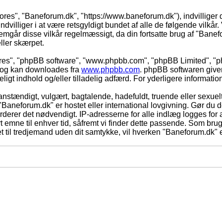
vores", "Baneforum.dk", "https://www.baneforum.dk"), indvilliger 
dvilliger i at være retsgyldigt bundet af alle de følgende vilkår. 
nnemgår disse vilkår regelmæssigt, da din fortsatte brug af "Banefo
eller skærpet.
eres", "phpBB software", "www.phpbb.com", "phpBB Limited", "ph
) og kan downloades fra
www.phpbb.com
. phpBB softwaren give
adeligt indhold og/eller tilladelig adfærd. For yderligere informat
nstændigt, vulgært, bagtalende, hadefuldt, truende eller sexuelt
 "Baneforum.dk" er hostet eller international lovgivning. Gør du 
derer det nødvendigt. IP-adresserne for alle indlæg logges for at
rt emne til enhver tid, såfremt vi finder dette passende. Som bruger
t til tredjemand uden dit samtykke, vil hverken "Baneforum.dk" e