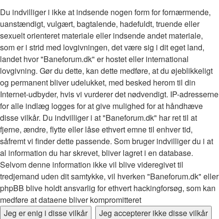
Du indvilliger i ikke at indsende nogen form for fornærmende,
uanstændigt, vulgært, bagtalende, hadefuldt, truende eller
sexuelt orienteret materiale eller indsende andet materiale,
som er i strid med lovgivningen, det være sig i dit eget land,
landet hvor "Baneforum.dk" er hostet eller international
lovgivning. Gør du dette, kan dette medføre, at du øjeblikkeligt
og permanent bliver udelukket, med besked herom til din
Internet-udbyder, hvis vi vurderer det nødvendigt. IP-adresserne
for alle indlæg logges for at give mulighed for at håndhæve
disse vilkår. Du indvilliger i at "Baneforum.dk" har ret til at
fjerne, ændre, flytte eller låse ethvert emne til enhver tid,
såfremt vi finder dette passende. Som bruger indvilliger du i at
al information du har skrevet, bliver lagret i en database.
Selvom denne information ikke vil blive videregivet til
tredjemand uden dit samtykke, vil hverken "Baneforum.dk" eller
phpBB blive holdt ansvarlig for ethvert hackingforsøg, som kan
medføre at dataene bliver kompromitteret