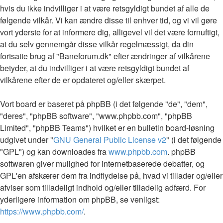
hvis du ikke indvilliger i at være retsgyldigt bundet af alle de
følgende vilkår. Vi kan ændre disse til enhver tid, og vi vil gøre
vort yderste for at informere dig, alligevel vil det være fornuftigt,
at du selv gennemgår disse vilkår regelmæssigt, da din
fortsatte brug af "Baneforum.dk" efter ændringer af vilkårene
betyder, at du indvilliger i at være retsgyldigt bundet af
vilkårene efter de er opdateret og/eller skærpet.
Vort board er baseret på phpBB (i det følgende "de", "dem",
"deres", "phpBB software", "www.phpbb.com", "phpBB
Limited", "phpBB Teams") hvilket er en bulletin board-løsning
udgivet under "
GNU General Public License v2
" (i det følgende
"GPL") og kan downloades fra
www.phpbb.com
. phpBB
softwaren giver mulighed for internetbaserede debatter, og
GPL'en afskærer dem fra indflydelse på, hvad vi tillader og/eller
afviser som tilladeligt indhold og/eller tilladelig adfærd. For
yderligere information om phpBB, se venligst:
https://www.phpbb.com/
.