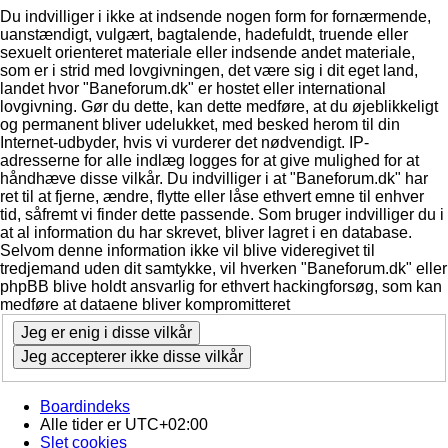
Du indvilliger i ikke at indsende nogen form for fornærmende,
uanstændigt, vulgært, bagtalende, hadefuldt, truende eller
sexuelt orienteret materiale eller indsende andet materiale,
som er i strid med lovgivningen, det være sig i dit eget land,
landet hvor "Baneforum.dk" er hostet eller international
lovgivning. Gør du dette, kan dette medføre, at du øjeblikkeligt
og permanent bliver udelukket, med besked herom til din
Internet-udbyder, hvis vi vurderer det nødvendigt. IP-
adresserne for alle indlæg logges for at give mulighed for at
håndhæve disse vilkår. Du indvilliger i at "Baneforum.dk" har
ret til at fjerne, ændre, flytte eller låse ethvert emne til enhver
tid, såfremt vi finder dette passende. Som bruger indvilliger du i
at al information du har skrevet, bliver lagret i en database.
Selvom denne information ikke vil blive videregivet til
tredjemand uden dit samtykke, vil hverken "Baneforum.dk" eller
phpBB blive holdt ansvarlig for ethvert hackingforsøg, som kan
medføre at dataene bliver kompromitteret
Boardindeks
Alle tider er
UTC+02:00
Slet cookies