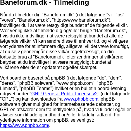
Baneforum.dk - Tilmelding
Når du tilmelder dig "Baneforum.dk" (i det følgende "vi", "os",
"vores", "Baneforum.dk", "https://www.baneforum.dk"),
indvilliger du i at være retsgyldigt bundet af de følgende vilkår.
Vær venlig ikke at tilmelde dig og/eller bruge "Baneforum.dk",
hvis du ikke indvilliger i at være retsgyldigt bundet af alle de
følgende vilkår. Vi kan ændre disse til enhver tid, og vi vil gøre
vort yderste for at informere dig, alligevel vil det være fornuftigt,
at du selv gennemgår disse vilkår regelmæssigt, da din
fortsatte brug af "Baneforum.dk" efter ændringer af vilkårene
betyder, at du indvilliger i at være retsgyldigt bundet af
vilkårene efter de er opdateret og/eller skærpet.
Vort board er baseret på phpBB (i det følgende "de", "dem",
"deres", "phpBB software", "www.phpbb.com", "phpBB
Limited", "phpBB Teams") hvilket er en bulletin board-løsning
udgivet under "
GNU General Public License v2
" (i det følgende
"GPL") og kan downloades fra
www.phpbb.com
. phpBB
softwaren giver mulighed for internetbaserede debatter, og
GPL'en afskærer dem fra indflydelse på, hvad vi tillader og/eller
afviser som tilladeligt indhold og/eller tilladelig adfærd. For
yderligere information om phpBB, se venligst:
https://www.phpbb.com/
.