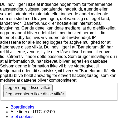
Du indvilliger i ikke at indsende nogen form for fornærmende,
uanstændigt, vulgært, bagtalende, hadefuldt, truende eller
sexuelt orienteret materiale eller indsende andet materiale,
som er i strid med lovgivningen, det være sig i dit eget land,
landet hvor "Baneforum.dk" er hostet eller international
lovgivning. Gør du dette, kan dette medføre, at du øjeblikkeligt
og permanent bliver udelukket, med besked herom til din
Internet-udbyder, hvis vi vurderer det nødvendigt. IP-
adresserne for alle indlæg logges for at give mulighed for at
håndhæve disse vilkår. Du indvilliger i at "Baneforum.dk" har
ret til at fjerne, ændre, flytte eller låse ethvert emne til enhver
tid, såfremt vi finder dette passende. Som bruger indvilliger du i
at al information du har skrevet, bliver lagret i en database.
Selvom denne information ikke vil blive videregivet til
tredjemand uden dit samtykke, vil hverken "Baneforum.dk" eller
phpBB blive holdt ansvarlig for ethvert hackingforsøg, som kan
medføre at dataene bliver kompromitteret
Boardindeks
Alle tider er
UTC+02:00
Slet cookies