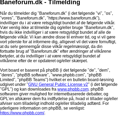
Baneforum.dk - Tilmelding
Når du tilmelder dig "Baneforum.dk" (i det følgende "vi", "os",
"vores", "Baneforum.dk", "https://www.baneforum.dk"),
indvilliger du i at være retsgyldigt bundet af de følgende vilkår.
Vær venlig ikke at tilmelde dig og/eller bruge "Baneforum.dk",
hvis du ikke indvilliger i at være retsgyldigt bundet af alle de
følgende vilkår. Vi kan ændre disse til enhver tid, og vi vil gøre
vort yderste for at informere dig, alligevel vil det være fornuftigt,
at du selv gennemgår disse vilkår regelmæssigt, da din
fortsatte brug af "Baneforum.dk" efter ændringer af vilkårene
betyder, at du indvilliger i at være retsgyldigt bundet af
vilkårene efter de er opdateret og/eller skærpet.
Vort board er baseret på phpBB (i det følgende "de", "dem",
"deres", "phpBB software", "www.phpbb.com", "phpBB
Limited", "phpBB Teams") hvilket er en bulletin board-løsning
udgivet under "
GNU General Public License v2
" (i det følgende
"GPL") og kan downloades fra
www.phpbb.com
. phpBB
softwaren giver mulighed for internetbaserede debatter, og
GPL'en afskærer dem fra indflydelse på, hvad vi tillader og/eller
afviser som tilladeligt indhold og/eller tilladelig adfærd. For
yderligere information om phpBB, se venligst:
https://www.phpbb.com/
.