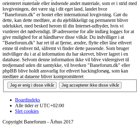
orienteret materiale eller indsende andet materiale, som er i strid med
lovgivningen, det være sig i dit eget land, landet hvor
"Baneforum.dk" er hostet eller international lovgivning. Gør du
dette, kan dette medføre, at du øjeblikkeligt og permanent bliver
udelukket, med besked herom til din Internet-udbyder, hvis vi
vurderer det nødvendigt. IP-adresserne for alle indlæg logges for at
give mulighed for at håndhæve disse vilkår. Du indvilliger i at
"Baneforum.dk" har ret til at fjerne, ændre, flytte eller låse ethvert
emne til enhver tid, såfremt vi finder dette passende. Som bruger
indvilliger du i at al information du har skrevet, bliver lagret i en
database. Selvom denne information ikke vil blive videregivet til
tredjemand uden dit samtykke, vil hverken "Baneforum.dk" eller
phpBB blive holdt ansvarlig for ethvert hackingforsøg, som kan
medføre at dataene bliver kompromitteret
Boardindeks
Alle tider er
UTC+02:00
Slet cookies
Copyright Baneforum - Århus 2017