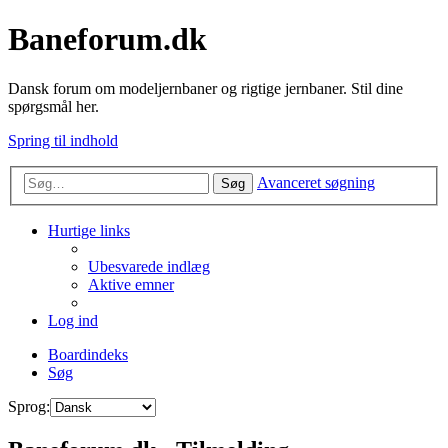
Baneforum.dk
Dansk forum om modeljernbaner og rigtige jernbaner. Stil dine
spørgsmål her.
Spring til indhold
Avanceret søgning
Søg
Hurtige links
Ubesvarede indlæg
Aktive emner
Log ind
Boardindeks
Søg
Sprog: