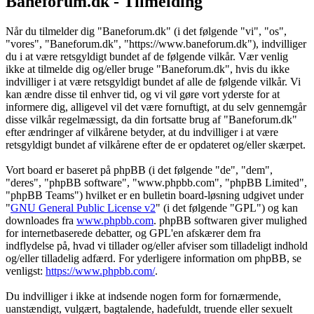
Baneforum.dk - Tilmelding
Når du tilmelder dig "Baneforum.dk" (i det følgende "vi", "os",
"vores", "Baneforum.dk", "https://www.baneforum.dk"), indvilliger
du i at være retsgyldigt bundet af de følgende vilkår. Vær venlig
ikke at tilmelde dig og/eller bruge "Baneforum.dk", hvis du ikke
indvilliger i at være retsgyldigt bundet af alle de følgende vilkår. Vi
kan ændre disse til enhver tid, og vi vil gøre vort yderste for at
informere dig, alligevel vil det være fornuftigt, at du selv gennemgår
disse vilkår regelmæssigt, da din fortsatte brug af "Baneforum.dk"
efter ændringer af vilkårene betyder, at du indvilliger i at være
retsgyldigt bundet af vilkårene efter de er opdateret og/eller skærpet.
Vort board er baseret på phpBB (i det følgende "de", "dem",
"deres", "phpBB software", "www.phpbb.com", "phpBB Limited",
"phpBB Teams") hvilket er en bulletin board-løsning udgivet under
"
GNU General Public License v2
" (i det følgende "GPL") og kan
downloades fra
www.phpbb.com
. phpBB softwaren giver mulighed
for internetbaserede debatter, og GPL'en afskærer dem fra
indflydelse på, hvad vi tillader og/eller afviser som tilladeligt indhold
og/eller tilladelig adfærd. For yderligere information om phpBB, se
venligst:
https://www.phpbb.com/
.
Du indvilliger i ikke at indsende nogen form for fornærmende,
uanstændigt, vulgært, bagtalende, hadefuldt, truende eller sexuelt