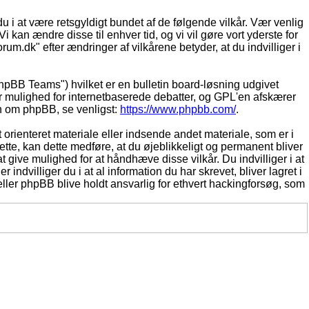
du i at være retsgyldigt bundet af de følgende vilkår. Vær venlig
Vi kan ændre disse til enhver tid, og vi vil gøre vort yderste for
rum.dk" efter ændringer af vilkårene betyder, at du indvilliger i
pBB Teams") hvilket er en bulletin board-løsning udgivet
r mulighed for internetbaserede debatter, og GPL'en afskærer
ion om phpBB, se venligst:
https://www.phpbb.com/
.
 orienteret materiale eller indsende andet materiale, som er i
dette, kan dette medføre, at du øjeblikkeligt og permanent bliver
 give mulighed for at håndhæve disse vilkår. Du indvilliger i at
 indvilliger du i at al information du har skrevet, bliver lagret i
ller phpBB blive holdt ansvarlig for ethvert hackingforsøg, som