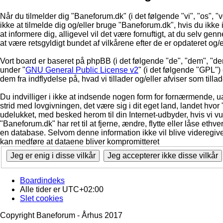
Når du tilmelder dig "Baneforum.dk" (i det følgende "vi", "os", "
ikke at tilmelde dig og/eller bruge "Baneforum.dk", hvis du ikke in
at informere dig, alligevel vil det være fornuftigt, at du selv ge
at være retsgyldigt bundet af vilkårene efter de er opdateret og/
Vort board er baseret på phpBB (i det følgende "de", "dem", "d
under "
GNU General Public License v2
" (i det følgende "GPL"
dem fra indflydelse på, hvad vi tillader og/eller afviser som till
Du indvilliger i ikke at indsende nogen form for fornærmende, ua
strid med lovgivningen, det være sig i dit eget land, landet hvor
udelukket, med besked herom til din Internet-udbyder, hvis vi vur
"Baneforum.dk" har ret til at fjerne, ændre, flytte eller låse ethve
en database. Selvom denne information ikke vil blive videregive
kan medføre at dataene bliver kompromitteret
Boardindeks
Alle tider er
UTC+02:00
Slet cookies
Copyright Baneforum - Århus 2017