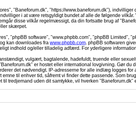
vores", "Baneforum.dk", "https://www.baneforum.dk"), indvilliger 
dvilliger i at være retsgyldigt bundet af alle de følgende vilkår. 
nnemgår disse vilkår regelmæssigt, da din fortsatte brug af "Banefo
eller skærpet.
eres", "phpBB software", "www.phpbb.com", "phpBB Limited", "ph
) og kan downloades fra
www.phpbb.com
. phpBB softwaren give
adeligt indhold og/eller tilladelig adfærd. For yderligere informat
nstændigt, vulgært, bagtalende, hadefuldt, truende eller sexuelt
 "Baneforum.dk" er hostet eller international lovgivning. Gør du 
derer det nødvendigt. IP-adresserne for alle indlæg logges for at
rt emne til enhver tid, såfremt vi finder dette passende. Som bruger
t til tredjemand uden dit samtykke, vil hverken "Baneforum.dk" e