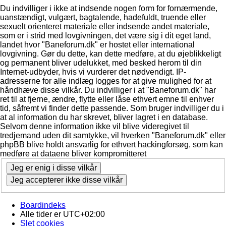
Du indvilliger i ikke at indsende nogen form for fornærmende,
uanstændigt, vulgært, bagtalende, hadefuldt, truende eller
sexuelt orienteret materiale eller indsende andet materiale,
som er i strid med lovgivningen, det være sig i dit eget land,
landet hvor "Baneforum.dk" er hostet eller international
lovgivning. Gør du dette, kan dette medføre, at du øjeblikkeligt
og permanent bliver udelukket, med besked herom til din
Internet-udbyder, hvis vi vurderer det nødvendigt. IP-
adresserne for alle indlæg logges for at give mulighed for at
håndhæve disse vilkår. Du indvilliger i at "Baneforum.dk" har
ret til at fjerne, ændre, flytte eller låse ethvert emne til enhver
tid, såfremt vi finder dette passende. Som bruger indvilliger du i
at al information du har skrevet, bliver lagret i en database.
Selvom denne information ikke vil blive videregivet til
tredjemand uden dit samtykke, vil hverken "Baneforum.dk" eller
phpBB blive holdt ansvarlig for ethvert hackingforsøg, som kan
medføre at dataene bliver kompromitteret
Boardindeks
Alle tider er
UTC+02:00
Slet cookies