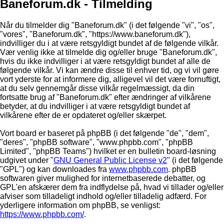
Baneforum.dk - Tilmelding
Når du tilmelder dig "Baneforum.dk" (i det følgende "vi", "os",
"vores", "Baneforum.dk", "https://www.baneforum.dk"),
indvilliger du i at være retsgyldigt bundet af de følgende vilkår.
Vær venlig ikke at tilmelde dig og/eller bruge "Baneforum.dk",
hvis du ikke indvilliger i at være retsgyldigt bundet af alle de
følgende vilkår. Vi kan ændre disse til enhver tid, og vi vil gøre
vort yderste for at informere dig, alligevel vil det være fornuftigt,
at du selv gennemgår disse vilkår regelmæssigt, da din
fortsatte brug af "Baneforum.dk" efter ændringer af vilkårene
betyder, at du indvilliger i at være retsgyldigt bundet af
vilkårene efter de er opdateret og/eller skærpet.
Vort board er baseret på phpBB (i det følgende "de", "dem",
"deres", "phpBB software", "www.phpbb.com", "phpBB
Limited", "phpBB Teams") hvilket er en bulletin board-løsning
udgivet under "
GNU General Public License v2
" (i det følgende
"GPL") og kan downloades fra
www.phpbb.com
. phpBB
softwaren giver mulighed for internetbaserede debatter, og
GPL'en afskærer dem fra indflydelse på, hvad vi tillader og/eller
afviser som tilladeligt indhold og/eller tilladelig adfærd. For
yderligere information om phpBB, se venligst:
https://www.phpbb.com/
.