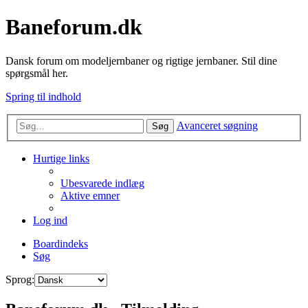
Baneforum.dk
Dansk forum om modeljernbaner og rigtige jernbaner. Stil dine
spørgsmål her.
Spring til indhold
Avanceret søgning
Søg
Hurtige links
Ubesvarede indlæg
Aktive emner
Log ind
Boardindeks
Søg
Sprog: