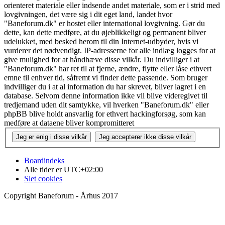
orienteret materiale eller indsende andet materiale, som er i strid med
lovgivningen, det være sig i dit eget land, landet hvor
"Baneforum.dk" er hostet eller international lovgivning. Gør du
dette, kan dette medføre, at du øjeblikkeligt og permanent bliver
udelukket, med besked herom til din Internet-udbyder, hvis vi
vurderer det nødvendigt. IP-adresserne for alle indlæg logges for at
give mulighed for at håndhæve disse vilkår. Du indvilliger i at
"Baneforum.dk" har ret til at fjerne, ændre, flytte eller låse ethvert
emne til enhver tid, såfremt vi finder dette passende. Som bruger
indvilliger du i at al information du har skrevet, bliver lagret i en
database. Selvom denne information ikke vil blive videregivet til
tredjemand uden dit samtykke, vil hverken "Baneforum.dk" eller
phpBB blive holdt ansvarlig for ethvert hackingforsøg, som kan
medføre at dataene bliver kompromitteret
Boardindeks
Alle tider er
UTC+02:00
Slet cookies
Copyright Baneforum - Århus 2017