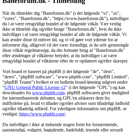
Baneforum.dk - Tilmelding
Når du tilmelder dig "Baneforum.dk" (i det følgende "vi", "os",
"vores", "Baneforum.dk", "https://www.baneforum.dk"), indvilliger
du i at være retsgyldigt bundet af de følgende vilkår. Vær venlig
ikke at tilmelde dig og/eller bruge "Baneforum.dk", hvis du ikke
indvilliger i at være retsgyldigt bundet af alle de følgende vilkår. Vi
kan ændre disse til enhver tid, og vi vil gøre vort yderste for at
informere dig, alligevel vil det være fornuftigt, at du selv gennemgår
disse vilkår regelmæssigt, da din fortsatte brug af "Baneforum.dk"
efter ændringer af vilkårene betyder, at du indvilliger i at være
retsgyldigt bundet af vilkårene efter de er opdateret og/eller skærpet.
Vort board er baseret på phpBB (i det følgende "de", "dem",
"deres", "phpBB software", "www.phpbb.com", "phpBB Limited",
"phpBB Teams") hvilket er en bulletin board-løsning udgivet under
"
GNU General Public License v2
" (i det følgende "GPL") og kan
downloades fra
www.phpbb.com
. phpBB softwaren giver mulighed
for internetbaserede debatter, og GPL'en afskærer dem fra
indflydelse på, hvad vi tillader og/eller afviser som tilladeligt indhold
og/eller tilladelig adfærd. For yderligere information om phpBB, se
venligst:
https://www.phpbb.com/
.
Du indvilliger i ikke at indsende nogen form for fornærmende,
uanstændigt, vulgært, bagtalende, hadefuldt, truende eller sexuelt