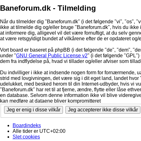
Baneforum.dk - Tilmelding
Når du tilmelder dig "Baneforum.dk" (i det følgende "vi", "os", "
ikke at tilmelde dig og/eller bruge "Baneforum.dk", hvis du ikke in
at informere dig, alligevel vil det være fornuftigt, at du selv ge
at være retsgyldigt bundet af vilkårene efter de er opdateret og/
Vort board er baseret på phpBB (i det følgende "de", "dem", "d
under "
GNU General Public License v2
" (i det følgende "GPL"
dem fra indflydelse på, hvad vi tillader og/eller afviser som till
Du indvilliger i ikke at indsende nogen form for fornærmende, ua
strid med lovgivningen, det være sig i dit eget land, landet hvor
udelukket, med besked herom til din Internet-udbyder, hvis vi vur
"Baneforum.dk" har ret til at fjerne, ændre, flytte eller låse ethve
en database. Selvom denne information ikke vil blive videregive
kan medføre at dataene bliver kompromitteret
Boardindeks
Alle tider er
UTC+02:00
Slet cookies