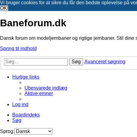
Vi bruger cookies for at sikre du får den bedste oplevelse på vo
OK!
Baneforum.dk
Dansk forum om modeljernbaner og rigtige jernbaner. Stil dine 
Spring til indhold
Søg
Avanceret søgning
Hurtige links
Ubesvarede indlæg
Aktive emner
Log ind
Boardindeks
Søg
Sprog: