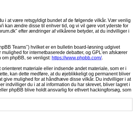
du i at være retsgyldigt bundet af de følgende vilkår. Vær venlig
Vi kan ændre disse til enhver tid, og vi vil gøre vort yderste for
rum.dk" efter ændringer af vilkårene betyder, at du indvilliger i
pBB Teams") hvilket er en bulletin board-løsning udgivet
r mulighed for internetbaserede debatter, og GPL'en afskærer
ion om phpBB, se venligst:
https://www.phpbb.com/
.
 orienteret materiale eller indsende andet materiale, som er i
dette, kan dette medføre, at du øjeblikkeligt og permanent bliver
 give mulighed for at håndhæve disse vilkår. Du indvilliger i at
 indvilliger du i at al information du har skrevet, bliver lagret i
ller phpBB blive holdt ansvarlig for ethvert hackingforsøg, som