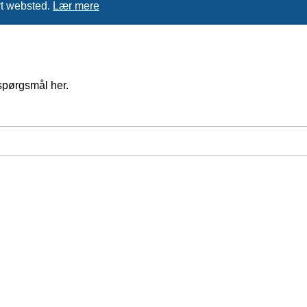
rt websted.
Lær mere
spørgsmål her.