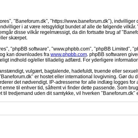
vores", "Baneforum.dk", "https://www.baneforum.dk"), indvilliger 
dvilliger i at være retsgyldigt bundet af alle de følgende vilkår. 
nnemgår disse vilkår regelmæssigt, da din fortsatte brug af "Banefo
eller skærpet.
eres", "phpBB software", "www.phpbb.com", "phpBB Limited", "ph
) og kan downloades fra
www.phpbb.com
. phpBB softwaren give
adeligt indhold og/eller tilladelig adfærd. For yderligere informat
nstændigt, vulgært, bagtalende, hadefuldt, truende eller sexuelt
 "Baneforum.dk" er hostet eller international lovgivning. Gør du 
derer det nødvendigt. IP-adresserne for alle indlæg logges for at
rt emne til enhver tid, såfremt vi finder dette passende. Som bruger
t til tredjemand uden dit samtykke, vil hverken "Baneforum.dk" e