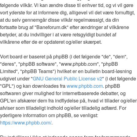
følgende vilkår. Vi kan ændre disse til enhver tid, og vi vil gøre
vort yderste for at informere dig, alligevel vil det være fornuftigt,
at du selv gennemgår disse vilkår regelmæssigt, da din
fortsatte brug af "Baneforum.dk" efter ændringer af vilkårene
betyder, at du indvilliger i at være retsgyldigt bundet af
vilkårene efter de er opdateret og/eller skærpet.
Vort board er baseret på phpBB (i det følgende "de", "dem",
"deres", "phpBB software", "www.phpbb.com", "phpBB
Limited", "phpBB Teams") hvilket er en bulletin board-løsning
udgivet under "
GNU General Public License v2
" (i det følgende
"GPL") og kan downloades fra
www.phpbb.com
. phpBB
softwaren giver mulighed for internetbaserede debatter, og
GPL'en afskærer dem fra indflydelse på, hvad vi tillader og/eller
afviser som tilladeligt indhold og/eller tilladelig adfærd. For
yderligere information om phpBB, se venligst:
https://www.phpbb.com/
.