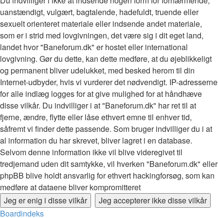
Du indvilliger i ikke at indsende nogen form for fornærmende,
uanstændigt, vulgært, bagtalende, hadefuldt, truende eller
sexuelt orienteret materiale eller indsende andet materiale,
som er i strid med lovgivningen, det være sig i dit eget land,
landet hvor "Baneforum.dk" er hostet eller international
lovgivning. Gør du dette, kan dette medføre, at du øjeblikkeligt
og permanent bliver udelukket, med besked herom til din
Internet-udbyder, hvis vi vurderer det nødvendigt. IP-adresserne
for alle indlæg logges for at give mulighed for at håndhæve
disse vilkår. Du indvilliger i at "Baneforum.dk" har ret til at
fjerne, ændre, flytte eller låse ethvert emne til enhver tid,
såfremt vi finder dette passende. Som bruger indvilliger du i at
al information du har skrevet, bliver lagret i en database.
Selvom denne information ikke vil blive videregivet til
tredjemand uden dit samtykke, vil hverken "Baneforum.dk" eller
phpBB blive holdt ansvarlig for ethvert hackingforsøg, som kan
medføre at dataene bliver kompromitteret
Boardindeks