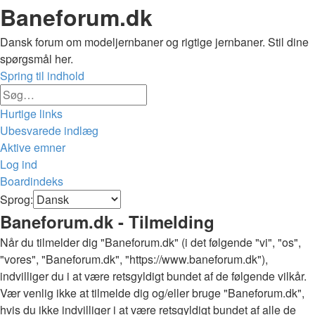
Baneforum.dk
Dansk forum om modeljernbaner og rigtige jernbaner. Stil dine
spørgsmål her.
Spring til indhold
Avanceret
Søg
søgning
Hurtige links
Ubesvarede indlæg
Aktive emner
Log ind
Boardindeks
Søg
Sprog:
Baneforum.dk - Tilmelding
Når du tilmelder dig "Baneforum.dk" (i det følgende "vi", "os",
"vores", "Baneforum.dk", "https://www.baneforum.dk"),
indvilliger du i at være retsgyldigt bundet af de følgende vilkår.
Vær venlig ikke at tilmelde dig og/eller bruge "Baneforum.dk",
hvis du ikke indvilliger i at være retsgyldigt bundet af alle de