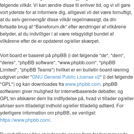
følgende vilkår. Vi kan ændre disse til enhver tid, og vi vil gøre
vort yderste for at informere dig, alligevel vil det være fornuftigt,
at du selv gennemgår disse vilkår regelmæssigt, da din
fortsatte brug af "Baneforum.dk" efter ændringer af vilkårene
betyder, at du indvilliger i at være retsgyldigt bundet af
vilkårene efter de er opdateret og/eller skærpet.
Vort board er baseret på phpBB (i det følgende "de", "dem",
"deres", "phpBB software", "www.phpbb.com", "phpBB
Limited", "phpBB Teams") hvilket er en bulletin board-løsning
udgivet under "
GNU General Public License v2
" (i det følgende
"GPL") og kan downloades fra
www.phpbb.com
. phpBB
softwaren giver mulighed for internetbaserede debatter, og
GPL'en afskærer dem fra indflydelse på, hvad vi tillader og/eller
afviser som tilladeligt indhold og/eller tilladelig adfærd. For
yderligere information om phpBB, se venligst:
https://www.phpbb.com/
.