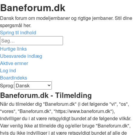
Baneforum.dk
Dansk forum om modeljernbaner og rigtige jernbaner. Stil dine
spørgsmål her.
Spring til indhold
Avanceret
Søg
søgning
Hurtige links
Ubesvarede indlæg
Aktive emner
Log ind
Boardindeks
Søg
Sprog:
Baneforum.dk - Tilmelding
Når du tilmelder dig "Baneforum.dk" (i det følgende "vi", "os",
"vores", "Baneforum.dk", "https://www.baneforum.dk"),
indvilliger du i at være retsgyldigt bundet af de følgende vilkår.
Vær venlig ikke at tilmelde dig og/eller bruge "Baneforum.dk",
hvis du ikke indvilliger i at være retsgyldigt bundet af alle de