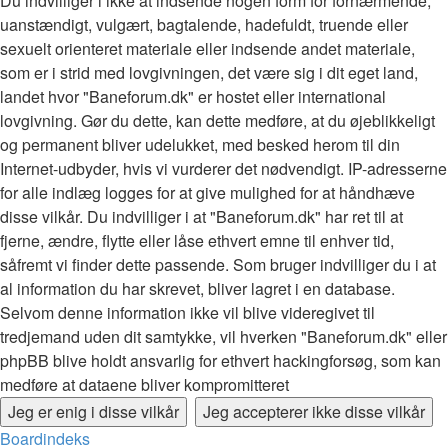
Du indvilliger i ikke at indsende nogen form for fornærmende,
uanstændigt, vulgært, bagtalende, hadefuldt, truende eller
sexuelt orienteret materiale eller indsende andet materiale,
som er i strid med lovgivningen, det være sig i dit eget land,
landet hvor "Baneforum.dk" er hostet eller international
lovgivning. Gør du dette, kan dette medføre, at du øjeblikkeligt
og permanent bliver udelukket, med besked herom til din
Internet-udbyder, hvis vi vurderer det nødvendigt. IP-adresserne
for alle indlæg logges for at give mulighed for at håndhæve
disse vilkår. Du indvilliger i at "Baneforum.dk" har ret til at
fjerne, ændre, flytte eller låse ethvert emne til enhver tid,
såfremt vi finder dette passende. Som bruger indvilliger du i at
al information du har skrevet, bliver lagret i en database.
Selvom denne information ikke vil blive videregivet til
tredjemand uden dit samtykke, vil hverken "Baneforum.dk" eller
phpBB blive holdt ansvarlig for ethvert hackingforsøg, som kan
medføre at dataene bliver kompromitteret
Boardindeks