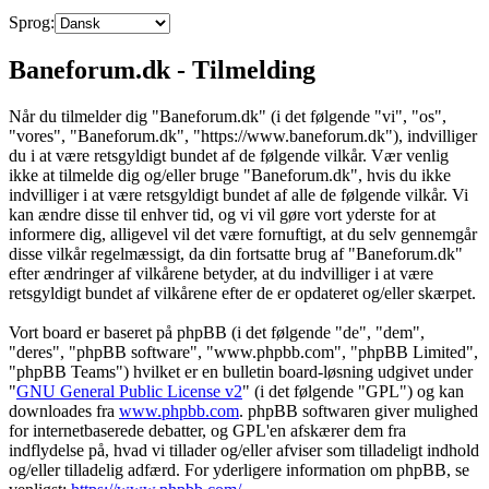
Sprog:
Baneforum.dk - Tilmelding
Når du tilmelder dig "Baneforum.dk" (i det følgende "vi", "os",
"vores", "Baneforum.dk", "https://www.baneforum.dk"), indvilliger
du i at være retsgyldigt bundet af de følgende vilkår. Vær venlig
ikke at tilmelde dig og/eller bruge "Baneforum.dk", hvis du ikke
indvilliger i at være retsgyldigt bundet af alle de følgende vilkår. Vi
kan ændre disse til enhver tid, og vi vil gøre vort yderste for at
informere dig, alligevel vil det være fornuftigt, at du selv gennemgår
disse vilkår regelmæssigt, da din fortsatte brug af "Baneforum.dk"
efter ændringer af vilkårene betyder, at du indvilliger i at være
retsgyldigt bundet af vilkårene efter de er opdateret og/eller skærpet.
Vort board er baseret på phpBB (i det følgende "de", "dem",
"deres", "phpBB software", "www.phpbb.com", "phpBB Limited",
"phpBB Teams") hvilket er en bulletin board-løsning udgivet under
"
GNU General Public License v2
" (i det følgende "GPL") og kan
downloades fra
www.phpbb.com
. phpBB softwaren giver mulighed
for internetbaserede debatter, og GPL'en afskærer dem fra
indflydelse på, hvad vi tillader og/eller afviser som tilladeligt indhold
og/eller tilladelig adfærd. For yderligere information om phpBB, se