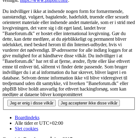
venligst:
https://www.phpbb.com/
.
Du indvilliger i ikke at indsende nogen form for fornærmende,
uanstændigt, vulgært, bagtalende, hadefuldt, truende eller sexuelt
orienteret materiale eller indsende andet materiale, som er i strid med
lovgivningen, det være sig i dit eget land, landet hvor
"Baneforum.dk" er hostet eller international lovgivning. Gør du
dette, kan dette medføre, at du øjeblikkeligt og permanent bliver
udelukket, med besked herom til din Internet-udbyder, hvis vi
vurderer det nødvendigt. IP-adresserne for alle indlæg logges for at
give mulighed for at håndhæve disse vilkår. Du indvilliger i at
"Baneforum.dk" har ret til at fjerne, ændre, flytte eller låse ethvert
emne til enhver tid, såfremt vi finder dette passende. Som bruger
indvilliger du i at al information du har skrevet, bliver lagret i en
database. Selvom denne information ikke vil blive videregivet til
tredjemand uden dit samtykke, vil hverken "Baneforum.dk" eller
phpBB blive holdt ansvarlig for ethvert hackingforsøg, som kan
medføre at dataene bliver kompromitteret
Boardindeks
Alle tider er
UTC+02:00
Slet cookies