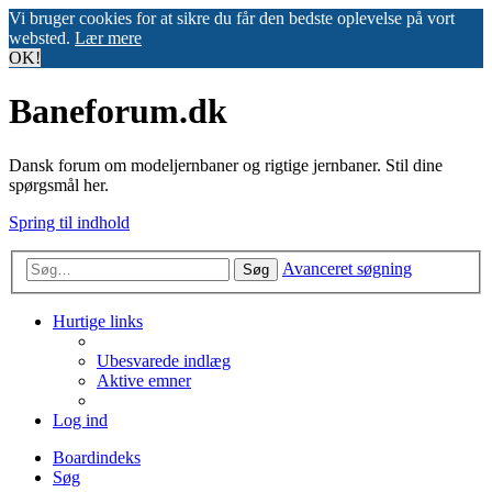
Vi bruger cookies for at sikre du får den bedste oplevelse på vort
websted.
Lær mere
OK!
Baneforum.dk
Dansk forum om modeljernbaner og rigtige jernbaner. Stil dine
spørgsmål her.
Spring til indhold
Avanceret søgning
Søg
Hurtige links
Ubesvarede indlæg
Aktive emner
Log ind
Boardindeks
Søg