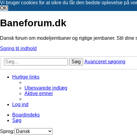
Vi bruger cookies for at sikre du får den bedste oplevelse på vo
OK!
Baneforum.dk
Dansk forum om modeljernbaner og rigtige jernbaner. Stil dine 
Spring til indhold
Søg
Avanceret søgning
Hurtige links
Ubesvarede indlæg
Aktive emner
Log ind
Boardindeks
Søg
Sprog: