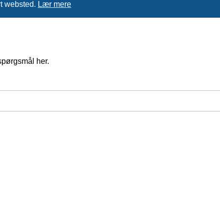
rt websted.
Lær mere
spørgsmål her.