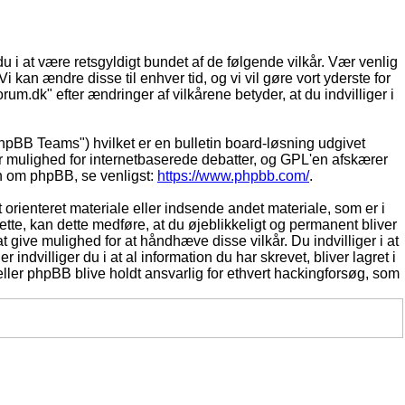
du i at være retsgyldigt bundet af de følgende vilkår. Vær venlig
Vi kan ændre disse til enhver tid, og vi vil gøre vort yderste for
rum.dk" efter ændringer af vilkårene betyder, at du indvilliger i
pBB Teams") hvilket er en bulletin board-løsning udgivet
r mulighed for internetbaserede debatter, og GPL'en afskærer
ion om phpBB, se venligst:
https://www.phpbb.com/
.
 orienteret materiale eller indsende andet materiale, som er i
dette, kan dette medføre, at du øjeblikkeligt og permanent bliver
 give mulighed for at håndhæve disse vilkår. Du indvilliger i at
 indvilliger du i at al information du har skrevet, bliver lagret i
ller phpBB blive holdt ansvarlig for ethvert hackingforsøg, som