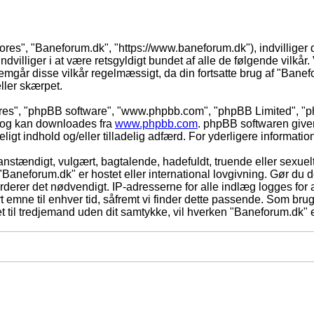
vores", "Baneforum.dk", "https://www.baneforum.dk"), indvilliger 
dvilliger i at være retsgyldigt bundet af alle de følgende vilkår. 
nnemgår disse vilkår regelmæssigt, da din fortsatte brug af "Banefo
eller skærpet.
eres", "phpBB software", "www.phpbb.com", "phpBB Limited", "ph
) og kan downloades fra
www.phpbb.com
. phpBB softwaren give
adeligt indhold og/eller tilladelig adfærd. For yderligere informat
nstændigt, vulgært, bagtalende, hadefuldt, truende eller sexuelt
 "Baneforum.dk" er hostet eller international lovgivning. Gør du 
derer det nødvendigt. IP-adresserne for alle indlæg logges for at
rt emne til enhver tid, såfremt vi finder dette passende. Som bruger
t til tredjemand uden dit samtykke, vil hverken "Baneforum.dk" e