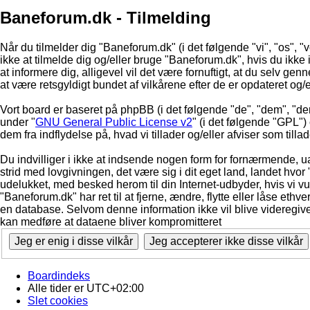
Baneforum.dk - Tilmelding
Når du tilmelder dig "Baneforum.dk" (i det følgende "vi", "os", "
ikke at tilmelde dig og/eller bruge "Baneforum.dk", hvis du ikke in
at informere dig, alligevel vil det være fornuftigt, at du selv ge
at være retsgyldigt bundet af vilkårene efter de er opdateret og/
Vort board er baseret på phpBB (i det følgende "de", "dem", "d
under "
GNU General Public License v2
" (i det følgende "GPL"
dem fra indflydelse på, hvad vi tillader og/eller afviser som till
Du indvilliger i ikke at indsende nogen form for fornærmende, ua
strid med lovgivningen, det være sig i dit eget land, landet hvor
udelukket, med besked herom til din Internet-udbyder, hvis vi vur
"Baneforum.dk" har ret til at fjerne, ændre, flytte eller låse ethve
en database. Selvom denne information ikke vil blive videregive
kan medføre at dataene bliver kompromitteret
Boardindeks
Alle tider er
UTC+02:00
Slet cookies