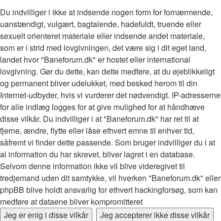
Du indvilliger i ikke at indsende nogen form for fornærmende,
uanstændigt, vulgært, bagtalende, hadefuldt, truende eller
sexuelt orienteret materiale eller indsende andet materiale,
som er i strid med lovgivningen, det være sig i dit eget land,
landet hvor "Baneforum.dk" er hostet eller international
lovgivning. Gør du dette, kan dette medføre, at du øjeblikkeligt
og permanent bliver udelukket, med besked herom til din
Internet-udbyder, hvis vi vurderer det nødvendigt. IP-adresserne
for alle indlæg logges for at give mulighed for at håndhæve
disse vilkår. Du indvilliger i at "Baneforum.dk" har ret til at
fjerne, ændre, flytte eller låse ethvert emne til enhver tid,
såfremt vi finder dette passende. Som bruger indvilliger du i at
al information du har skrevet, bliver lagret i en database.
Selvom denne information ikke vil blive videregivet til
tredjemand uden dit samtykke, vil hverken "Baneforum.dk" eller
phpBB blive holdt ansvarlig for ethvert hackingforsøg, som kan
medføre at dataene bliver kompromitteret