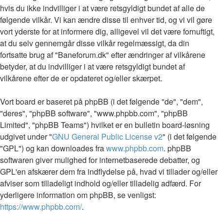
hvis du ikke indvilliger i at være retsgyldigt bundet af alle de
følgende vilkår. Vi kan ændre disse til enhver tid, og vi vil gøre
vort yderste for at informere dig, alligevel vil det være fornuftigt,
at du selv gennemgår disse vilkår regelmæssigt, da din
fortsatte brug af "Baneforum.dk" efter ændringer af vilkårene
betyder, at du indvilliger i at være retsgyldigt bundet af
vilkårene efter de er opdateret og/eller skærpet.
Vort board er baseret på phpBB (i det følgende "de", "dem",
"deres", "phpBB software", "www.phpbb.com", "phpBB
Limited", "phpBB Teams") hvilket er en bulletin board-løsning
udgivet under "
GNU General Public License v2
" (i det følgende
"GPL") og kan downloades fra
www.phpbb.com
. phpBB
softwaren giver mulighed for internetbaserede debatter, og
GPL'en afskærer dem fra indflydelse på, hvad vi tillader og/eller
afviser som tilladeligt indhold og/eller tilladelig adfærd. For
yderligere information om phpBB, se venligst:
https://www.phpbb.com/
.