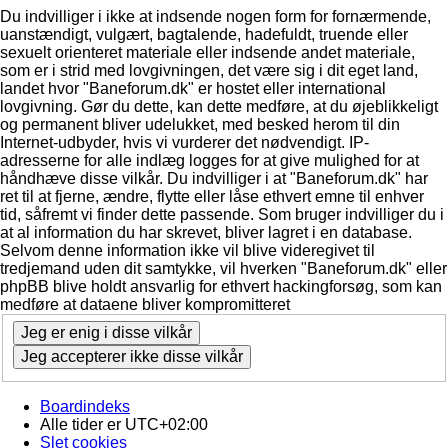
Du indvilliger i ikke at indsende nogen form for fornærmende,
uanstændigt, vulgært, bagtalende, hadefuldt, truende eller
sexuelt orienteret materiale eller indsende andet materiale,
som er i strid med lovgivningen, det være sig i dit eget land,
landet hvor "Baneforum.dk" er hostet eller international
lovgivning. Gør du dette, kan dette medføre, at du øjeblikkeligt
og permanent bliver udelukket, med besked herom til din
Internet-udbyder, hvis vi vurderer det nødvendigt. IP-
adresserne for alle indlæg logges for at give mulighed for at
håndhæve disse vilkår. Du indvilliger i at "Baneforum.dk" har
ret til at fjerne, ændre, flytte eller låse ethvert emne til enhver
tid, såfremt vi finder dette passende. Som bruger indvilliger du i
at al information du har skrevet, bliver lagret i en database.
Selvom denne information ikke vil blive videregivet til
tredjemand uden dit samtykke, vil hverken "Baneforum.dk" eller
phpBB blive holdt ansvarlig for ethvert hackingforsøg, som kan
medføre at dataene bliver kompromitteret
Boardindeks
Alle tider er
UTC+02:00
Slet cookies