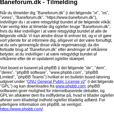
Baneforum.dk - Tilmelding
Når du tilmelder dig "Baneforum.dk" (i det følgende "vi", "os",
"vores", "Baneforum.dk", "https://www.baneforum.dk"),
indvilliger du i at være retsgyldigt bundet af de følgende vilkår.
Vær venlig ikke at tilmelde dig og/eller bruge "Baneforum.dk",
hvis du ikke indvilliger i at være retsgyldigt bundet af alle de
følgende vilkår. Vi kan ændre disse til enhver tid, og vi vil gøre
vort yderste for at informere dig, alligevel vil det være fornuftigt,
at du selv gennemgår disse vilkår regelmæssigt, da din
fortsatte brug af "Baneforum.dk" efter ændringer af vilkårene
betyder, at du indvilliger i at være retsgyldigt bundet af
vilkårene efter de er opdateret og/eller skærpet.
Vort board er baseret på phpBB (i det følgende "de", "dem",
"deres", "phpBB software", "www.phpbb.com", "phpBB
Limited", "phpBB Teams") hvilket er en bulletin board-løsning
udgivet under "
GNU General Public License v2
" (i det følgende
"GPL") og kan downloades fra
www.phpbb.com
. phpBB
softwaren giver mulighed for internetbaserede debatter, og
GPL'en afskærer dem fra indflydelse på, hvad vi tillader og/eller
afviser som tilladeligt indhold og/eller tilladelig adfærd. For
yderligere information om phpBB, se venligst:
https://www.phpbb.com/
.