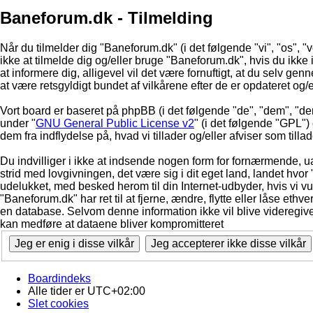
Baneforum.dk - Tilmelding
Når du tilmelder dig "Baneforum.dk" (i det følgende "vi", "os", "
ikke at tilmelde dig og/eller bruge "Baneforum.dk", hvis du ikke in
at informere dig, alligevel vil det være fornuftigt, at du selv ge
at være retsgyldigt bundet af vilkårene efter de er opdateret og/
Vort board er baseret på phpBB (i det følgende "de", "dem", "d
under "
GNU General Public License v2
" (i det følgende "GPL"
dem fra indflydelse på, hvad vi tillader og/eller afviser som till
Du indvilliger i ikke at indsende nogen form for fornærmende, ua
strid med lovgivningen, det være sig i dit eget land, landet hvor
udelukket, med besked herom til din Internet-udbyder, hvis vi vur
"Baneforum.dk" har ret til at fjerne, ændre, flytte eller låse ethve
en database. Selvom denne information ikke vil blive videregive
kan medføre at dataene bliver kompromitteret
Boardindeks
Alle tider er
UTC+02:00
Slet cookies