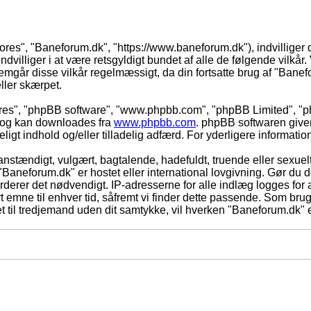
vores", "Baneforum.dk", "https://www.baneforum.dk"), indvilliger 
dvilliger i at være retsgyldigt bundet af alle de følgende vilkår. 
nnemgår disse vilkår regelmæssigt, da din fortsatte brug af "Banefo
eller skærpet.
eres", "phpBB software", "www.phpbb.com", "phpBB Limited", "ph
) og kan downloades fra
www.phpbb.com
. phpBB softwaren give
adeligt indhold og/eller tilladelig adfærd. For yderligere informat
nstændigt, vulgært, bagtalende, hadefuldt, truende eller sexuelt
 "Baneforum.dk" er hostet eller international lovgivning. Gør du 
derer det nødvendigt. IP-adresserne for alle indlæg logges for at
rt emne til enhver tid, såfremt vi finder dette passende. Som bruger
t til tredjemand uden dit samtykke, vil hverken "Baneforum.dk" e