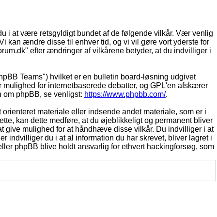
du i at være retsgyldigt bundet af de følgende vilkår. Vær venlig
Vi kan ændre disse til enhver tid, og vi vil gøre vort yderste for
rum.dk" efter ændringer af vilkårene betyder, at du indvilliger i
pBB Teams") hvilket er en bulletin board-løsning udgivet
r mulighed for internetbaserede debatter, og GPL'en afskærer
ion om phpBB, se venligst:
https://www.phpbb.com/
.
 orienteret materiale eller indsende andet materiale, som er i
dette, kan dette medføre, at du øjeblikkeligt og permanent bliver
 give mulighed for at håndhæve disse vilkår. Du indvilliger i at
 indvilliger du i at al information du har skrevet, bliver lagret i
ller phpBB blive holdt ansvarlig for ethvert hackingforsøg, som