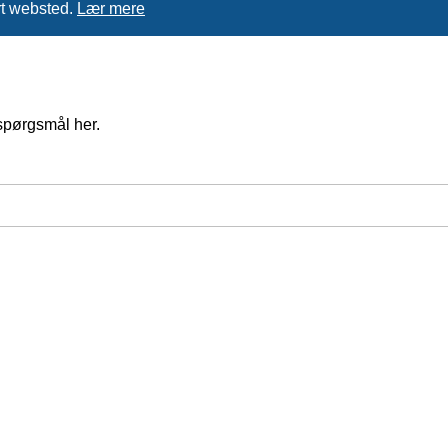
rt websted.
Lær mere
spørgsmål her.