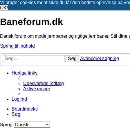
Vi bruger cookies for at sikre du får den bedste oplevelse på vo
OK!
Baneforum.dk
Dansk forum om modeljernbaner og rigtige jernbaner. Stil dine 
Spring til indhold
Søg
Avanceret søgning
Hurtige links
Ubesvarede indlæg
Aktive emner
Log ind
Boardindeks
Søg
Sprog: