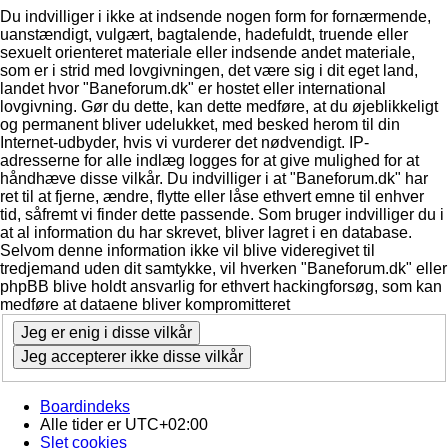
Du indvilliger i ikke at indsende nogen form for fornærmende,
uanstændigt, vulgært, bagtalende, hadefuldt, truende eller
sexuelt orienteret materiale eller indsende andet materiale,
som er i strid med lovgivningen, det være sig i dit eget land,
landet hvor "Baneforum.dk" er hostet eller international
lovgivning. Gør du dette, kan dette medføre, at du øjeblikkeligt
og permanent bliver udelukket, med besked herom til din
Internet-udbyder, hvis vi vurderer det nødvendigt. IP-
adresserne for alle indlæg logges for at give mulighed for at
håndhæve disse vilkår. Du indvilliger i at "Baneforum.dk" har
ret til at fjerne, ændre, flytte eller låse ethvert emne til enhver
tid, såfremt vi finder dette passende. Som bruger indvilliger du i
at al information du har skrevet, bliver lagret i en database.
Selvom denne information ikke vil blive videregivet til
tredjemand uden dit samtykke, vil hverken "Baneforum.dk" eller
phpBB blive holdt ansvarlig for ethvert hackingforsøg, som kan
medføre at dataene bliver kompromitteret
Boardindeks
Alle tider er
UTC+02:00
Slet cookies