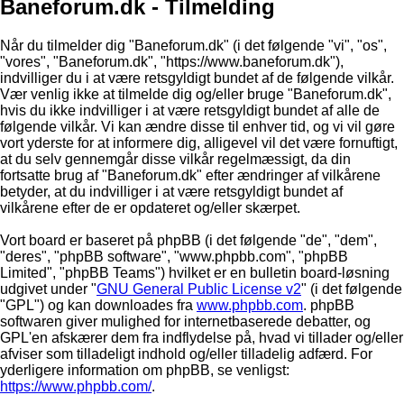
Baneforum.dk - Tilmelding
Når du tilmelder dig "Baneforum.dk" (i det følgende "vi", "os",
"vores", "Baneforum.dk", "https://www.baneforum.dk"),
indvilliger du i at være retsgyldigt bundet af de følgende vilkår.
Vær venlig ikke at tilmelde dig og/eller bruge "Baneforum.dk",
hvis du ikke indvilliger i at være retsgyldigt bundet af alle de
følgende vilkår. Vi kan ændre disse til enhver tid, og vi vil gøre
vort yderste for at informere dig, alligevel vil det være fornuftigt,
at du selv gennemgår disse vilkår regelmæssigt, da din
fortsatte brug af "Baneforum.dk" efter ændringer af vilkårene
betyder, at du indvilliger i at være retsgyldigt bundet af
vilkårene efter de er opdateret og/eller skærpet.
Vort board er baseret på phpBB (i det følgende "de", "dem",
"deres", "phpBB software", "www.phpbb.com", "phpBB
Limited", "phpBB Teams") hvilket er en bulletin board-løsning
udgivet under "
GNU General Public License v2
" (i det følgende
"GPL") og kan downloades fra
www.phpbb.com
. phpBB
softwaren giver mulighed for internetbaserede debatter, og
GPL'en afskærer dem fra indflydelse på, hvad vi tillader og/eller
afviser som tilladeligt indhold og/eller tilladelig adfærd. For
yderligere information om phpBB, se venligst:
https://www.phpbb.com/
.