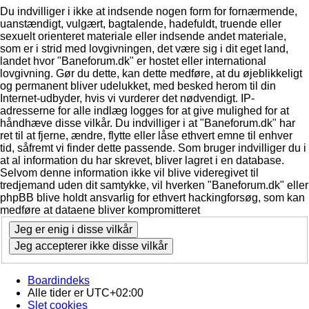
Du indvilliger i ikke at indsende nogen form for fornærmende,
uanstændigt, vulgært, bagtalende, hadefuldt, truende eller
sexuelt orienteret materiale eller indsende andet materiale,
som er i strid med lovgivningen, det være sig i dit eget land,
landet hvor "Baneforum.dk" er hostet eller international
lovgivning. Gør du dette, kan dette medføre, at du øjeblikkeligt
og permanent bliver udelukket, med besked herom til din
Internet-udbyder, hvis vi vurderer det nødvendigt. IP-
adresserne for alle indlæg logges for at give mulighed for at
håndhæve disse vilkår. Du indvilliger i at "Baneforum.dk" har
ret til at fjerne, ændre, flytte eller låse ethvert emne til enhver
tid, såfremt vi finder dette passende. Som bruger indvilliger du i
at al information du har skrevet, bliver lagret i en database.
Selvom denne information ikke vil blive videregivet til
tredjemand uden dit samtykke, vil hverken "Baneforum.dk" eller
phpBB blive holdt ansvarlig for ethvert hackingforsøg, som kan
medføre at dataene bliver kompromitteret
Boardindeks
Alle tider er
UTC+02:00
Slet cookies