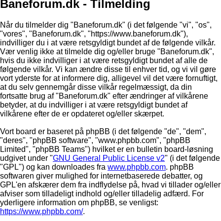
Baneforum.dk - Tilmelding
Når du tilmelder dig "Baneforum.dk" (i det følgende "vi", "os",
"vores", "Baneforum.dk", "https://www.baneforum.dk"),
indvilliger du i at være retsgyldigt bundet af de følgende vilkår.
Vær venlig ikke at tilmelde dig og/eller bruge "Baneforum.dk",
hvis du ikke indvilliger i at være retsgyldigt bundet af alle de
følgende vilkår. Vi kan ændre disse til enhver tid, og vi vil gøre
vort yderste for at informere dig, alligevel vil det være fornuftigt,
at du selv gennemgår disse vilkår regelmæssigt, da din
fortsatte brug af "Baneforum.dk" efter ændringer af vilkårene
betyder, at du indvilliger i at være retsgyldigt bundet af
vilkårene efter de er opdateret og/eller skærpet.
Vort board er baseret på phpBB (i det følgende "de", "dem",
"deres", "phpBB software", "www.phpbb.com", "phpBB
Limited", "phpBB Teams") hvilket er en bulletin board-løsning
udgivet under "
GNU General Public License v2
" (i det følgende
"GPL") og kan downloades fra
www.phpbb.com
. phpBB
softwaren giver mulighed for internetbaserede debatter, og
GPL'en afskærer dem fra indflydelse på, hvad vi tillader og/eller
afviser som tilladeligt indhold og/eller tilladelig adfærd. For
yderligere information om phpBB, se venligst:
https://www.phpbb.com/
.