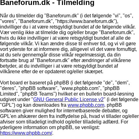
Baneforum.dk - Tilmelding
Når du tilmelder dig "Baneforum.dk" (i det følgende "vi", "os",
"vores", "Baneforum.dk", "https://www.baneforum.dk"),
indvilliger du i at være retsgyldigt bundet af de følgende vilkår.
Vær venlig ikke at tilmelde dig og/eller bruge "Baneforum.dk",
hvis du ikke indvilliger i at være retsgyldigt bundet af alle de
følgende vilkår. Vi kan ændre disse til enhver tid, og vi vil gøre
vort yderste for at informere dig, alligevel vil det være fornuftigt,
at du selv gennemgår disse vilkår regelmæssigt, da din
fortsatte brug af "Baneforum.dk" efter ændringer af vilkårene
betyder, at du indvilliger i at være retsgyldigt bundet af
vilkårene efter de er opdateret og/eller skærpet.
Vort board er baseret på phpBB (i det følgende "de", "dem",
"deres", "phpBB software", "www.phpbb.com", "phpBB
Limited", "phpBB Teams") hvilket er en bulletin board-løsning
udgivet under "
GNU General Public License v2
" (i det følgende
"GPL") og kan downloades fra
www.phpbb.com
. phpBB
softwaren giver mulighed for internetbaserede debatter, og
GPL'en afskærer dem fra indflydelse på, hvad vi tillader og/eller
afviser som tilladeligt indhold og/eller tilladelig adfærd. For
yderligere information om phpBB, se venligst:
https://www.phpbb.com/
.