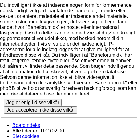
Du indvilliger i ikke at indsende nogen form for fornærmende,
uanstændigt, vulgært, bagtalende, hadefuldt, truende eller
sexuelt orienteret materiale eller indsende andet materiale,
som er i strid med lovgivningen, det være sig i dit eget land,
landet hvor "Baneforum.dk" er hostet eller international
lovgivning. Gør du dette, kan dette medføre, at du øjeblikkeligt
og permanent bliver udelukket, med besked herom til din
Internet-udbyder, hvis vi vurderer det nødvendigt. IP-
adresserne for alle indlæg logges for at give mulighed for at
håndhæve disse vilkår. Du indvilliger i at "Baneforum.dk" har
ret til at fjerne, ændre, flytte eller låse ethvert emne til enhver
tid, såfremt vi finder dette passende. Som bruger indvilliger du i
at al information du har skrevet, bliver lagret i en database.
Selvom denne information ikke vil blive videregivet til
tredjemand uden dit samtykke, vil hverken "Baneforum.dk" eller
phpBB blive holdt ansvarlig for ethvert hackingforsøg, som kan
medføre at dataene bliver kompromitteret
Boardindeks
Alle tider er
UTC+02:00
Slet cookies