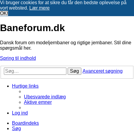
Vi bruger cookies for at sikre du får den bedste oplevelse på
vort websted.
Lær mere
OK!
Baneforum.dk
Dansk forum om modeljernbaner og rigtige jernbaner. Stil dine
spørgsmål her.
Spring til indhold
Søg
Avanceret søgning
Hurtige links
Ubesvarede indlæg
Aktive emner
Log ind
Boardindeks
Søg