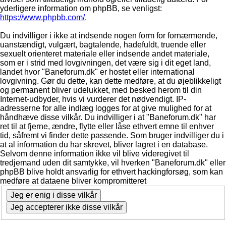
yderligere information om phpBB, se venligst:
https://www.phpbb.com/
.
Du indvilliger i ikke at indsende nogen form for fornærmende,
uanstændigt, vulgært, bagtalende, hadefuldt, truende eller
sexuelt orienteret materiale eller indsende andet materiale,
som er i strid med lovgivningen, det være sig i dit eget land,
landet hvor "Baneforum.dk" er hostet eller international
lovgivning. Gør du dette, kan dette medføre, at du øjeblikkeligt
og permanent bliver udelukket, med besked herom til din
Internet-udbyder, hvis vi vurderer det nødvendigt. IP-
adresserne for alle indlæg logges for at give mulighed for at
håndhæve disse vilkår. Du indvilliger i at "Baneforum.dk" har
ret til at fjerne, ændre, flytte eller låse ethvert emne til enhver
tid, såfremt vi finder dette passende. Som bruger indvilliger du i
at al information du har skrevet, bliver lagret i en database.
Selvom denne information ikke vil blive videregivet til
tredjemand uden dit samtykke, vil hverken "Baneforum.dk" eller
phpBB blive holdt ansvarlig for ethvert hackingforsøg, som kan
medføre at dataene bliver kompromitteret