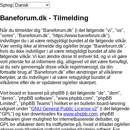
Sprog:
Baneforum.dk - Tilmelding
Når du tilmelder dig "Baneforum.dk" (i det følgende "vi", "os",
"vores", "Baneforum.dk", "https://www.baneforum.dk"),
indvilliger du i at være retsgyldigt bundet af de følgende vilkår.
Vær venlig ikke at tilmelde dig og/eller bruge "Baneforum.dk",
hvis du ikke indvilliger i at være retsgyldigt bundet af alle de
følgende vilkår. Vi kan ændre disse til enhver tid, og vi vil gøre
vort yderste for at informere dig, alligevel vil det være fornuftigt,
at du selv gennemgår disse vilkår regelmæssigt, da din
fortsatte brug af "Baneforum.dk" efter ændringer af vilkårene
betyder, at du indvilliger i at være retsgyldigt bundet af
vilkårene efter de er opdateret og/eller skærpet.
Vort board er baseret på phpBB (i det følgende "de", "dem",
"deres", "phpBB software", "www.phpbb.com", "phpBB
Limited", "phpBB Teams") hvilket er en bulletin board-løsning
udgivet under "
GNU General Public License v2
" (i det følgende
"GPL") og kan downloades fra
www.phpbb.com
. phpBB
softwaren giver mulighed for internetbaserede debatter, og
GPL'en afskærer dem fra indflydelse på, hvad vi tillader og/eller
afviser som tilladeligt indhold og/eller tilladelig adfærd. For