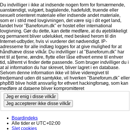
Du indvilliger i ikke at indsende nogen form for fornærmende,
uanstændigt, vulgært, bagtalende, hadefuldt, truende eller
sexuelt orienteret materiale eller indsende andet materiale,
som er i strid med lovgivningen, det være sig i dit eget land,
landet hvor "Baneforum.dk" er hostet eller international
lovgivning. Gør du dette, kan dette medføre, at du øjeblikkeligt
og permanent bliver udelukket, med besked herom til din
Internet-udbyder, hvis vi vurderer det nødvendigt. IP-
adresserne for alle indlæg logges for at give mulighed for at
håndhæve disse vilkår. Du indvilliger i at "Baneforum.dk" har
ret til at fjerne, ændre, flytte eller låse ethvert emne til enhver
tid, såfremt vi finder dette passende. Som bruger indvilliger du i
at al information du har skrevet, bliver lagret i en database.
Selvom denne information ikke vil blive videregivet til
tredjemand uden dit samtykke, vil hverken "Baneforum.dk" eller
phpBB blive holdt ansvarlig for ethvert hackingforsøg, som kan
medføre at dataene bliver kompromitteret
Boardindeks
Alle tider er
UTC+02:00
Slet cookies