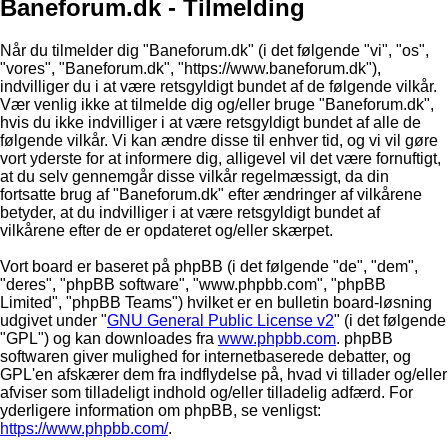
Baneforum.dk - Tilmelding
Når du tilmelder dig "Baneforum.dk" (i det følgende "vi", "os",
"vores", "Baneforum.dk", "https://www.baneforum.dk"),
indvilliger du i at være retsgyldigt bundet af de følgende vilkår.
Vær venlig ikke at tilmelde dig og/eller bruge "Baneforum.dk",
hvis du ikke indvilliger i at være retsgyldigt bundet af alle de
følgende vilkår. Vi kan ændre disse til enhver tid, og vi vil gøre
vort yderste for at informere dig, alligevel vil det være fornuftigt,
at du selv gennemgår disse vilkår regelmæssigt, da din
fortsatte brug af "Baneforum.dk" efter ændringer af vilkårene
betyder, at du indvilliger i at være retsgyldigt bundet af
vilkårene efter de er opdateret og/eller skærpet.
Vort board er baseret på phpBB (i det følgende "de", "dem",
"deres", "phpBB software", "www.phpbb.com", "phpBB
Limited", "phpBB Teams") hvilket er en bulletin board-løsning
udgivet under "
GNU General Public License v2
" (i det følgende
"GPL") og kan downloades fra
www.phpbb.com
. phpBB
softwaren giver mulighed for internetbaserede debatter, og
GPL'en afskærer dem fra indflydelse på, hvad vi tillader og/eller
afviser som tilladeligt indhold og/eller tilladelig adfærd. For
yderligere information om phpBB, se venligst:
https://www.phpbb.com/
.