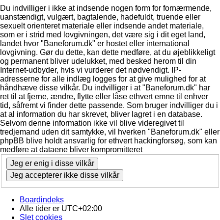
Du indvilliger i ikke at indsende nogen form for fornærmende,
uanstændigt, vulgært, bagtalende, hadefuldt, truende eller
sexuelt orienteret materiale eller indsende andet materiale,
som er i strid med lovgivningen, det være sig i dit eget land,
landet hvor "Baneforum.dk" er hostet eller international
lovgivning. Gør du dette, kan dette medføre, at du øjeblikkeligt
og permanent bliver udelukket, med besked herom til din
Internet-udbyder, hvis vi vurderer det nødvendigt. IP-
adresserne for alle indlæg logges for at give mulighed for at
håndhæve disse vilkår. Du indvilliger i at "Baneforum.dk" har
ret til at fjerne, ændre, flytte eller låse ethvert emne til enhver
tid, såfremt vi finder dette passende. Som bruger indvilliger du i
at al information du har skrevet, bliver lagret i en database.
Selvom denne information ikke vil blive videregivet til
tredjemand uden dit samtykke, vil hverken "Baneforum.dk" eller
phpBB blive holdt ansvarlig for ethvert hackingforsøg, som kan
medføre at dataene bliver kompromitteret
Boardindeks
Alle tider er
UTC+02:00
Slet cookies