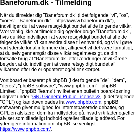
Baneforum.dk - Tilmelding
Når du tilmelder dig "Baneforum.dk" (i det følgende "vi", "os",
"vores", "Baneforum.dk", "https://www.baneforum.dk"),
indvilliger du i at være retsgyldigt bundet af de følgende vilkår.
Vær venlig ikke at tilmelde dig og/eller bruge "Baneforum.dk",
hvis du ikke indvilliger i at være retsgyldigt bundet af alle de
følgende vilkår. Vi kan ændre disse til enhver tid, og vi vil gøre
vort yderste for at informere dig, alligevel vil det være fornuftigt,
at du selv gennemgår disse vilkår regelmæssigt, da din
fortsatte brug af "Baneforum.dk" efter ændringer af vilkårene
betyder, at du indvilliger i at være retsgyldigt bundet af
vilkårene efter de er opdateret og/eller skærpet.
Vort board er baseret på phpBB (i det følgende "de", "dem",
"deres", "phpBB software", "www.phpbb.com", "phpBB
Limited", "phpBB Teams") hvilket er en bulletin board-løsning
udgivet under "
GNU General Public License v2
" (i det følgende
"GPL") og kan downloades fra
www.phpbb.com
. phpBB
softwaren giver mulighed for internetbaserede debatter, og
GPL'en afskærer dem fra indflydelse på, hvad vi tillader og/eller
afviser som tilladeligt indhold og/eller tilladelig adfærd. For
yderligere information om phpBB, se venligst:
https://www.phpbb.com/
.