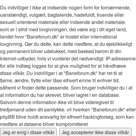
Du indvilliger i ikke at indsende nogen form for fornærmende,
uanstændigt, vulgært, bagtalende, hadefuldt, truende eller
sexuelt orienteret materiale eller indsende andet materiale,
som er i strid med lovgivningen, det være sig i dit eget land,
landet hvor "Baneforum.dk" er hostet eller international
lovgivning. Gør du dette, kan dette medføre, at du øjeblikkeligt
og permanent bliver udelukket, med besked herom til din
Internet-udbyder, hvis vi vurderer det nødvendigt. IP-adresserne
for alle indlæg logges for at give mulighed for at håndhæve
disse vilkår. Du indvilliger i at "Baneforum.dk" har ret til at
fjerne, ændre, flytte eller låse ethvert emne til enhver tid,
såfremt vi finder dette passende. Som bruger indvilliger du i at
al information du har skrevet, bliver lagret i en database.
Selvom denne information ikke vil blive videregivet til
tredjemand uden dit samtykke, vil hverken "Baneforum.dk" eller
phpBB blive holdt ansvarlig for ethvert hackingforsøg, som kan
medføre at dataene bliver kompromitteret