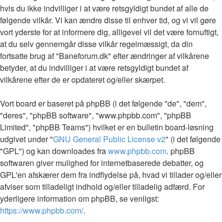
hvis du ikke indvilliger i at være retsgyldigt bundet af alle de
følgende vilkår. Vi kan ændre disse til enhver tid, og vi vil gøre
vort yderste for at informere dig, alligevel vil det være fornuftigt,
at du selv gennemgår disse vilkår regelmæssigt, da din
fortsatte brug af "Baneforum.dk" efter ændringer af vilkårene
betyder, at du indvilliger i at være retsgyldigt bundet af
vilkårene efter de er opdateret og/eller skærpet.
Vort board er baseret på phpBB (i det følgende "de", "dem",
"deres", "phpBB software", "www.phpbb.com", "phpBB
Limited", "phpBB Teams") hvilket er en bulletin board-løsning
udgivet under "
GNU General Public License v2
" (i det følgende
"GPL") og kan downloades fra
www.phpbb.com
. phpBB
softwaren giver mulighed for internetbaserede debatter, og
GPL'en afskærer dem fra indflydelse på, hvad vi tillader og/eller
afviser som tilladeligt indhold og/eller tilladelig adfærd. For
yderligere information om phpBB, se venligst:
https://www.phpbb.com/
.