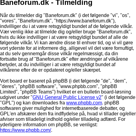
Baneforum.dk - Tilmelding
Når du tilmelder dig "Baneforum.dk" (i det følgende "vi", "os",
"vores", "Baneforum.dk", "https://www.baneforum.dk"),
indvilliger du i at være retsgyldigt bundet af de følgende vilkår.
Vær venlig ikke at tilmelde dig og/eller bruge "Baneforum.dk",
hvis du ikke indvilliger i at være retsgyldigt bundet af alle de
følgende vilkår. Vi kan ændre disse til enhver tid, og vi vil gøre
vort yderste for at informere dig, alligevel vil det være fornuftigt,
at du selv gennemgår disse vilkår regelmæssigt, da din
fortsatte brug af "Baneforum.dk" efter ændringer af vilkårene
betyder, at du indvilliger i at være retsgyldigt bundet af
vilkårene efter de er opdateret og/eller skærpet.
Vort board er baseret på phpBB (i det følgende "de", "dem",
"deres", "phpBB software", "www.phpbb.com", "phpBB
Limited", "phpBB Teams") hvilket er en bulletin board-løsning
udgivet under "
GNU General Public License v2
" (i det følgende
"GPL") og kan downloades fra
www.phpbb.com
. phpBB
softwaren giver mulighed for internetbaserede debatter, og
GPL'en afskærer dem fra indflydelse på, hvad vi tillader og/eller
afviser som tilladeligt indhold og/eller tilladelig adfærd. For
yderligere information om phpBB, se venligst:
https://www.phpbb.com/
.