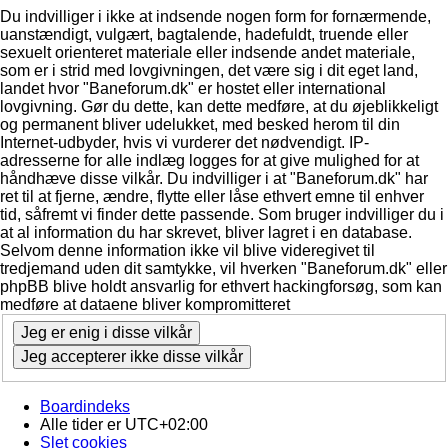
Du indvilliger i ikke at indsende nogen form for fornærmende,
uanstændigt, vulgært, bagtalende, hadefuldt, truende eller
sexuelt orienteret materiale eller indsende andet materiale,
som er i strid med lovgivningen, det være sig i dit eget land,
landet hvor "Baneforum.dk" er hostet eller international
lovgivning. Gør du dette, kan dette medføre, at du øjeblikkeligt
og permanent bliver udelukket, med besked herom til din
Internet-udbyder, hvis vi vurderer det nødvendigt. IP-
adresserne for alle indlæg logges for at give mulighed for at
håndhæve disse vilkår. Du indvilliger i at "Baneforum.dk" har
ret til at fjerne, ændre, flytte eller låse ethvert emne til enhver
tid, såfremt vi finder dette passende. Som bruger indvilliger du i
at al information du har skrevet, bliver lagret i en database.
Selvom denne information ikke vil blive videregivet til
tredjemand uden dit samtykke, vil hverken "Baneforum.dk" eller
phpBB blive holdt ansvarlig for ethvert hackingforsøg, som kan
medføre at dataene bliver kompromitteret
Boardindeks
Alle tider er
UTC+02:00
Slet cookies