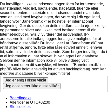
Du indvilliger i ikke at indsende nogen form for fornærmende,
uanstændigt, vulgært, bagtalende, hadefuldt, truende eller
sexuelt orienteret materiale eller indsende andet materiale,
som er i strid med lovgivningen, det være sig i dit eget land,
landet hvor "Baneforum.dk" er hostet eller international
lovgivning. Gør du dette, kan dette medføre, at du øjeblikkeligt
og permanent bliver udelukket, med besked herom til din
Internet-udbyder, hvis vi vurderer det nødvendigt. IP-
adresserne for alle indlæg logges for at give mulighed for at
håndhæve disse vilkår. Du indvilliger i at "Baneforum.dk" har
ret til at fjerne, ændre, flytte eller låse ethvert emne til enhver
tid, såfremt vi finder dette passende. Som bruger indvilliger du i
at al information du har skrevet, bliver lagret i en database.
Selvom denne information ikke vil blive videregivet til
tredjemand uden dit samtykke, vil hverken "Baneforum.dk" eller
phpBB blive holdt ansvarlig for ethvert hackingforsøg, som kan
medføre at dataene bliver kompromitteret
Boardindeks
Alle tider er
UTC+02:00
Slet cookies