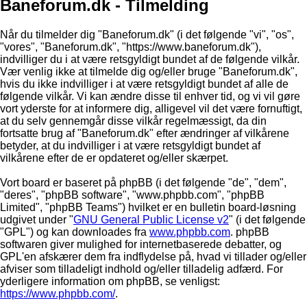
Baneforum.dk - Tilmelding
Når du tilmelder dig "Baneforum.dk" (i det følgende "vi", "os",
"vores", "Baneforum.dk", "https://www.baneforum.dk"),
indvilliger du i at være retsgyldigt bundet af de følgende vilkår.
Vær venlig ikke at tilmelde dig og/eller bruge "Baneforum.dk",
hvis du ikke indvilliger i at være retsgyldigt bundet af alle de
følgende vilkår. Vi kan ændre disse til enhver tid, og vi vil gøre
vort yderste for at informere dig, alligevel vil det være fornuftigt,
at du selv gennemgår disse vilkår regelmæssigt, da din
fortsatte brug af "Baneforum.dk" efter ændringer af vilkårene
betyder, at du indvilliger i at være retsgyldigt bundet af
vilkårene efter de er opdateret og/eller skærpet.
Vort board er baseret på phpBB (i det følgende "de", "dem",
"deres", "phpBB software", "www.phpbb.com", "phpBB
Limited", "phpBB Teams") hvilket er en bulletin board-løsning
udgivet under "
GNU General Public License v2
" (i det følgende
"GPL") og kan downloades fra
www.phpbb.com
. phpBB
softwaren giver mulighed for internetbaserede debatter, og
GPL'en afskærer dem fra indflydelse på, hvad vi tillader og/eller
afviser som tilladeligt indhold og/eller tilladelig adfærd. For
yderligere information om phpBB, se venligst:
https://www.phpbb.com/
.