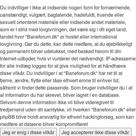
Du indvilliger i ikke at indsende nogen form for fornærmende,
uanstændigt, vulgært, bagtalende, hadefuldt, truende eller
sexuelt orienteret materiale eller indsende andet materiale,
som er i strid med lovgivningen, det være sig i dit eget land,
landet hvor "Baneforum.dk" er hostet eller international
lovgivning. Gør du dette, kan dette medføre, at du øjeblikkeligt
og permanent bliver udelukket, med besked herom til din
Internet-udbyder, hvis vi vurderer det nødvendigt. IP-adresserne
for alle indlæg logges for at give mulighed for at håndhæve
disse vilkår. Du indvilliger i at "Baneforum.dk" har ret til at
fjerne, ændre, flytte eller låse ethvert emne til enhver tid,
såfremt vi finder dette passende. Som bruger indvilliger du i at
al information du har skrevet, bliver lagret i en database.
Selvom denne information ikke vil blive videregivet til
tredjemand uden dit samtykke, vil hverken "Baneforum.dk" eller
phpBB blive holdt ansvarlig for ethvert hackingforsøg, som kan
medføre at dataene bliver kompromitteret