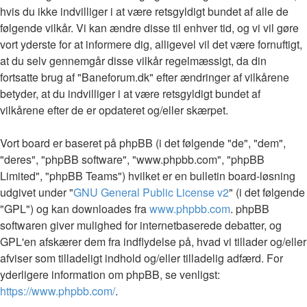
hvis du ikke indvilliger i at være retsgyldigt bundet af alle de
følgende vilkår. Vi kan ændre disse til enhver tid, og vi vil gøre
vort yderste for at informere dig, alligevel vil det være fornuftigt,
at du selv gennemgår disse vilkår regelmæssigt, da din
fortsatte brug af "Baneforum.dk" efter ændringer af vilkårene
betyder, at du indvilliger i at være retsgyldigt bundet af
vilkårene efter de er opdateret og/eller skærpet.
Vort board er baseret på phpBB (i det følgende "de", "dem",
"deres", "phpBB software", "www.phpbb.com", "phpBB
Limited", "phpBB Teams") hvilket er en bulletin board-løsning
udgivet under "
GNU General Public License v2
" (i det følgende
"GPL") og kan downloades fra
www.phpbb.com
. phpBB
softwaren giver mulighed for internetbaserede debatter, og
GPL'en afskærer dem fra indflydelse på, hvad vi tillader og/eller
afviser som tilladeligt indhold og/eller tilladelig adfærd. For
yderligere information om phpBB, se venligst:
https://www.phpbb.com/
.