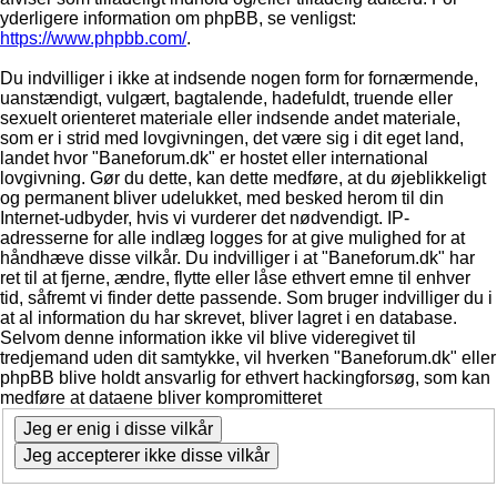
yderligere information om phpBB, se venligst:
https://www.phpbb.com/
.
Du indvilliger i ikke at indsende nogen form for fornærmende,
uanstændigt, vulgært, bagtalende, hadefuldt, truende eller
sexuelt orienteret materiale eller indsende andet materiale,
som er i strid med lovgivningen, det være sig i dit eget land,
landet hvor "Baneforum.dk" er hostet eller international
lovgivning. Gør du dette, kan dette medføre, at du øjeblikkeligt
og permanent bliver udelukket, med besked herom til din
Internet-udbyder, hvis vi vurderer det nødvendigt. IP-
adresserne for alle indlæg logges for at give mulighed for at
håndhæve disse vilkår. Du indvilliger i at "Baneforum.dk" har
ret til at fjerne, ændre, flytte eller låse ethvert emne til enhver
tid, såfremt vi finder dette passende. Som bruger indvilliger du i
at al information du har skrevet, bliver lagret i en database.
Selvom denne information ikke vil blive videregivet til
tredjemand uden dit samtykke, vil hverken "Baneforum.dk" eller
phpBB blive holdt ansvarlig for ethvert hackingforsøg, som kan
medføre at dataene bliver kompromitteret