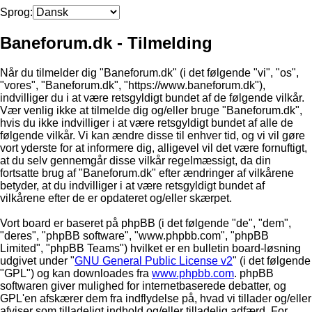
Sprog:
Baneforum.dk - Tilmelding
Når du tilmelder dig "Baneforum.dk" (i det følgende "vi", "os",
"vores", "Baneforum.dk", "https://www.baneforum.dk"),
indvilliger du i at være retsgyldigt bundet af de følgende vilkår.
Vær venlig ikke at tilmelde dig og/eller bruge "Baneforum.dk",
hvis du ikke indvilliger i at være retsgyldigt bundet af alle de
følgende vilkår. Vi kan ændre disse til enhver tid, og vi vil gøre
vort yderste for at informere dig, alligevel vil det være fornuftigt,
at du selv gennemgår disse vilkår regelmæssigt, da din
fortsatte brug af "Baneforum.dk" efter ændringer af vilkårene
betyder, at du indvilliger i at være retsgyldigt bundet af
vilkårene efter de er opdateret og/eller skærpet.
Vort board er baseret på phpBB (i det følgende "de", "dem",
"deres", "phpBB software", "www.phpbb.com", "phpBB
Limited", "phpBB Teams") hvilket er en bulletin board-løsning
udgivet under "
GNU General Public License v2
" (i det følgende
"GPL") og kan downloades fra
www.phpbb.com
. phpBB
softwaren giver mulighed for internetbaserede debatter, og
GPL'en afskærer dem fra indflydelse på, hvad vi tillader og/eller
afviser som tilladeligt indhold og/eller tilladelig adfærd. For