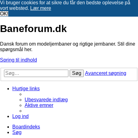
Vi bruger cookies for at sikre du får den bedste oplevelse på
vort websted.
Lær mere
OK!
Baneforum.dk
Dansk forum om modeljernbaner og rigtige jernbaner. Stil dine
spørgsmål her.
Spring til indhold
Søg
Avanceret søgning
Hurtige links
Ubesvarede indlæg
Aktive emner
Log ind
Boardindeks
Søg