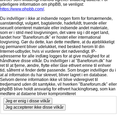
yderligere information om phpBB, se venligst:
https://www.phpbb.com/
.
Du indvilliger i ikke at indsende nogen form for fornærmende,
uanstændigt, vulgært, bagtalende, hadefuldt, truende eller
sexuelt orienteret materiale eller indsende andet materiale,
som er i strid med lovgivningen, det være sig i dit eget land,
landet hvor "Baneforum.dk" er hostet eller international
lovgivning. Gør du dette, kan dette medføre, at du øjeblikkeligt
og permanent bliver udelukket, med besked herom til din
Internet-udbyder, hvis vi vurderer det nødvendigt. IP-
adresserne for alle indlæg logges for at give mulighed for at
håndhæve disse vilkår. Du indvilliger i at "Baneforum.dk" har
ret til at fjerne, ændre, flytte eller låse ethvert emne til enhver
tid, såfremt vi finder dette passende. Som bruger indvilliger du i
at al information du har skrevet, bliver lagret i en database.
Selvom denne information ikke vil blive videregivet til
tredjemand uden dit samtykke, vil hverken "Baneforum.dk" eller
phpBB blive holdt ansvarlig for ethvert hackingforsøg, som kan
medføre at dataene bliver kompromitteret