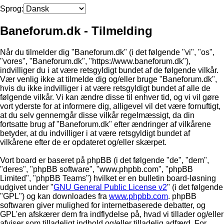
Sprog:
Baneforum.dk - Tilmelding
Når du tilmelder dig "Baneforum.dk" (i det følgende "vi", "os",
"vores", "Baneforum.dk", "https://www.baneforum.dk"),
indvilliger du i at være retsgyldigt bundet af de følgende vilkår.
Vær venlig ikke at tilmelde dig og/eller bruge "Baneforum.dk",
hvis du ikke indvilliger i at være retsgyldigt bundet af alle de
følgende vilkår. Vi kan ændre disse til enhver tid, og vi vil gøre
vort yderste for at informere dig, alligevel vil det være fornuftigt,
at du selv gennemgår disse vilkår regelmæssigt, da din
fortsatte brug af "Baneforum.dk" efter ændringer af vilkårene
betyder, at du indvilliger i at være retsgyldigt bundet af
vilkårene efter de er opdateret og/eller skærpet.
Vort board er baseret på phpBB (i det følgende "de", "dem",
"deres", "phpBB software", "www.phpbb.com", "phpBB
Limited", "phpBB Teams") hvilket er en bulletin board-løsning
udgivet under "
GNU General Public License v2
" (i det følgende
"GPL") og kan downloades fra
www.phpbb.com
. phpBB
softwaren giver mulighed for internetbaserede debatter, og
GPL'en afskærer dem fra indflydelse på, hvad vi tillader og/eller
afviser som tilladeligt indhold og/eller tilladelig adfærd. For