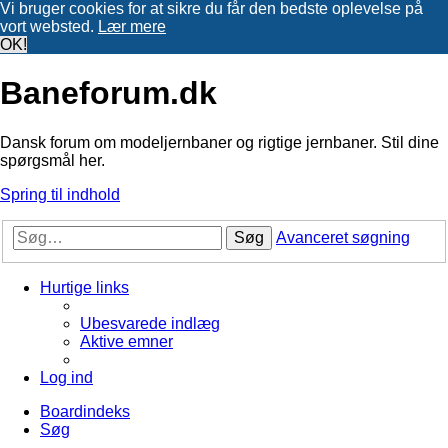
Vi bruger cookies for at sikre du får den bedste oplevelse på
vort websted.
Lær mere
OK!
Baneforum.dk
Dansk forum om modeljernbaner og rigtige jernbaner. Stil dine
spørgsmål her.
Spring til indhold
Søg
Avanceret søgning
Hurtige links
Ubesvarede indlæg
Aktive emner
Log ind
Boardindeks
Søg