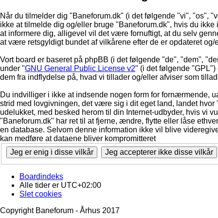
Når du tilmelder dig "Baneforum.dk" (i det følgende "vi", "os", "
ikke at tilmelde dig og/eller bruge "Baneforum.dk", hvis du ikke in
at informere dig, alligevel vil det være fornuftigt, at du selv ge
at være retsgyldigt bundet af vilkårene efter de er opdateret og/
Vort board er baseret på phpBB (i det følgende "de", "dem", "d
under "
GNU General Public License v2
" (i det følgende "GPL"
dem fra indflydelse på, hvad vi tillader og/eller afviser som till
Du indvilliger i ikke at indsende nogen form for fornærmende, ua
strid med lovgivningen, det være sig i dit eget land, landet hvor
udelukket, med besked herom til din Internet-udbyder, hvis vi vur
"Baneforum.dk" har ret til at fjerne, ændre, flytte eller låse ethve
en database. Selvom denne information ikke vil blive videregive
kan medføre at dataene bliver kompromitteret
Boardindeks
Alle tider er
UTC+02:00
Slet cookies
Copyright Baneforum - Århus 2017