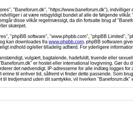
vores", "Baneforum.dk", "https://www.baneforum.dk"), indvilliger 
dvilliger i at være retsgyldigt bundet af alle de følgende vilkår. 
nnemgår disse vilkår regelmæssigt, da din fortsatte brug af "Banefo
eller skærpet.
eres", "phpBB software", "www.phpbb.com", "phpBB Limited", "ph
) og kan downloades fra
www.phpbb.com
. phpBB softwaren give
adeligt indhold og/eller tilladelig adfærd. For yderligere informat
nstændigt, vulgært, bagtalende, hadefuldt, truende eller sexuelt
 "Baneforum.dk" er hostet eller international lovgivning. Gør du 
derer det nødvendigt. IP-adresserne for alle indlæg logges for at
rt emne til enhver tid, såfremt vi finder dette passende. Som bruger
t til tredjemand uden dit samtykke, vil hverken "Baneforum.dk" e