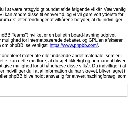
du i at være retsgyldigt bundet af de følgende vilkår. Vær venlig
Vi kan ændre disse til enhver tid, og vi vil gøre vort yderste for
rum.dk" efter ændringer af vilkårene betyder, at du indvilliger i
pBB Teams") hvilket er en bulletin board-løsning udgivet
r mulighed for internetbaserede debatter, og GPL'en afskærer
ion om phpBB, se venligst:
https://www.phpbb.com/
.
 orienteret materiale eller indsende andet materiale, som er i
dette, kan dette medføre, at du øjeblikkeligt og permanent bliver
 give mulighed for at håndhæve disse vilkår. Du indvilliger i at
 indvilliger du i at al information du har skrevet, bliver lagret i
ller phpBB blive holdt ansvarlig for ethvert hackingforsøg, som