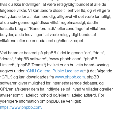
hvis du ikke indvilliger i at være retsgyldigt bundet af alle de
følgende vilkår. Vi kan ændre disse til enhver tid, og vi vil gøre
vort yderste for at informere dig, alligevel vil det være fornuftigt,
at du selv gennemgår disse vilkår regelmæssigt, da din
fortsatte brug af "Baneforum.dk" efter ændringer af vilkårene
betyder, at du indvilliger i at være retsgyldigt bundet af
vilkårene efter de er opdateret og/eller skærpet.
Vort board er baseret på phpBB (i det følgende "de", "dem",
"deres", "phpBB software", "www.phpbb.com", "phpBB
Limited", "phpBB Teams") hvilket er en bulletin board-løsning
udgivet under "
GNU General Public License v2
" (i det følgende
"GPL") og kan downloades fra
www.phpbb.com
. phpBB
softwaren giver mulighed for internetbaserede debatter, og
GPL'en afskærer dem fra indflydelse på, hvad vi tillader og/eller
afviser som tilladeligt indhold og/eller tilladelig adfærd. For
yderligere information om phpBB, se venligst:
https://www.phpbb.com/
.