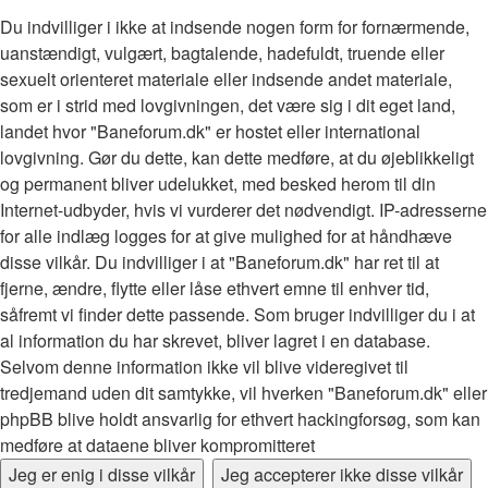
Du indvilliger i ikke at indsende nogen form for fornærmende,
uanstændigt, vulgært, bagtalende, hadefuldt, truende eller
sexuelt orienteret materiale eller indsende andet materiale,
som er i strid med lovgivningen, det være sig i dit eget land,
landet hvor "Baneforum.dk" er hostet eller international
lovgivning. Gør du dette, kan dette medføre, at du øjeblikkeligt
og permanent bliver udelukket, med besked herom til din
Internet-udbyder, hvis vi vurderer det nødvendigt. IP-adresserne
for alle indlæg logges for at give mulighed for at håndhæve
disse vilkår. Du indvilliger i at "Baneforum.dk" har ret til at
fjerne, ændre, flytte eller låse ethvert emne til enhver tid,
såfremt vi finder dette passende. Som bruger indvilliger du i at
al information du har skrevet, bliver lagret i en database.
Selvom denne information ikke vil blive videregivet til
tredjemand uden dit samtykke, vil hverken "Baneforum.dk" eller
phpBB blive holdt ansvarlig for ethvert hackingforsøg, som kan
medføre at dataene bliver kompromitteret