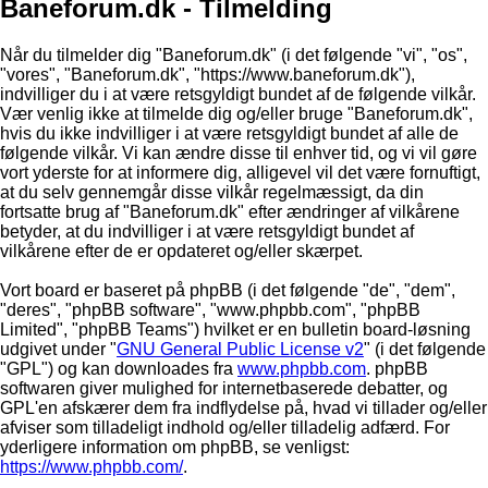
Baneforum.dk - Tilmelding
Når du tilmelder dig "Baneforum.dk" (i det følgende "vi", "os",
"vores", "Baneforum.dk", "https://www.baneforum.dk"),
indvilliger du i at være retsgyldigt bundet af de følgende vilkår.
Vær venlig ikke at tilmelde dig og/eller bruge "Baneforum.dk",
hvis du ikke indvilliger i at være retsgyldigt bundet af alle de
følgende vilkår. Vi kan ændre disse til enhver tid, og vi vil gøre
vort yderste for at informere dig, alligevel vil det være fornuftigt,
at du selv gennemgår disse vilkår regelmæssigt, da din
fortsatte brug af "Baneforum.dk" efter ændringer af vilkårene
betyder, at du indvilliger i at være retsgyldigt bundet af
vilkårene efter de er opdateret og/eller skærpet.
Vort board er baseret på phpBB (i det følgende "de", "dem",
"deres", "phpBB software", "www.phpbb.com", "phpBB
Limited", "phpBB Teams") hvilket er en bulletin board-løsning
udgivet under "
GNU General Public License v2
" (i det følgende
"GPL") og kan downloades fra
www.phpbb.com
. phpBB
softwaren giver mulighed for internetbaserede debatter, og
GPL'en afskærer dem fra indflydelse på, hvad vi tillader og/eller
afviser som tilladeligt indhold og/eller tilladelig adfærd. For
yderligere information om phpBB, se venligst:
https://www.phpbb.com/
.