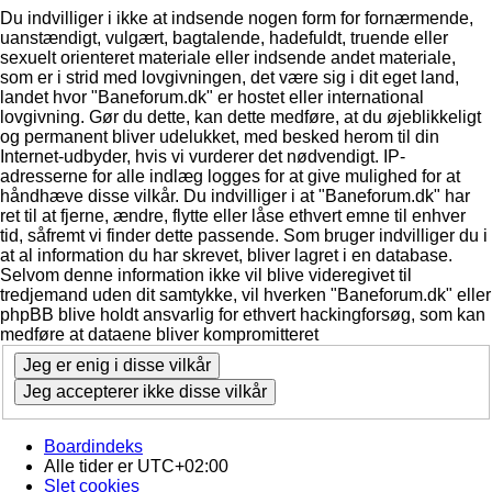
Du indvilliger i ikke at indsende nogen form for fornærmende,
uanstændigt, vulgært, bagtalende, hadefuldt, truende eller
sexuelt orienteret materiale eller indsende andet materiale,
som er i strid med lovgivningen, det være sig i dit eget land,
landet hvor "Baneforum.dk" er hostet eller international
lovgivning. Gør du dette, kan dette medføre, at du øjeblikkeligt
og permanent bliver udelukket, med besked herom til din
Internet-udbyder, hvis vi vurderer det nødvendigt. IP-
adresserne for alle indlæg logges for at give mulighed for at
håndhæve disse vilkår. Du indvilliger i at "Baneforum.dk" har
ret til at fjerne, ændre, flytte eller låse ethvert emne til enhver
tid, såfremt vi finder dette passende. Som bruger indvilliger du i
at al information du har skrevet, bliver lagret i en database.
Selvom denne information ikke vil blive videregivet til
tredjemand uden dit samtykke, vil hverken "Baneforum.dk" eller
phpBB blive holdt ansvarlig for ethvert hackingforsøg, som kan
medføre at dataene bliver kompromitteret
Boardindeks
Alle tider er
UTC+02:00
Slet cookies