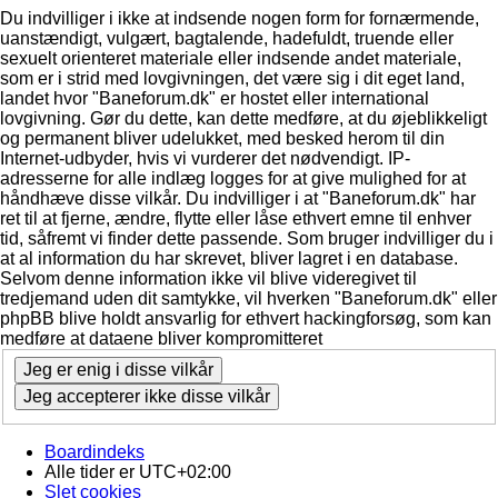
Du indvilliger i ikke at indsende nogen form for fornærmende,
uanstændigt, vulgært, bagtalende, hadefuldt, truende eller
sexuelt orienteret materiale eller indsende andet materiale,
som er i strid med lovgivningen, det være sig i dit eget land,
landet hvor "Baneforum.dk" er hostet eller international
lovgivning. Gør du dette, kan dette medføre, at du øjeblikkeligt
og permanent bliver udelukket, med besked herom til din
Internet-udbyder, hvis vi vurderer det nødvendigt. IP-
adresserne for alle indlæg logges for at give mulighed for at
håndhæve disse vilkår. Du indvilliger i at "Baneforum.dk" har
ret til at fjerne, ændre, flytte eller låse ethvert emne til enhver
tid, såfremt vi finder dette passende. Som bruger indvilliger du i
at al information du har skrevet, bliver lagret i en database.
Selvom denne information ikke vil blive videregivet til
tredjemand uden dit samtykke, vil hverken "Baneforum.dk" eller
phpBB blive holdt ansvarlig for ethvert hackingforsøg, som kan
medføre at dataene bliver kompromitteret
Boardindeks
Alle tider er
UTC+02:00
Slet cookies