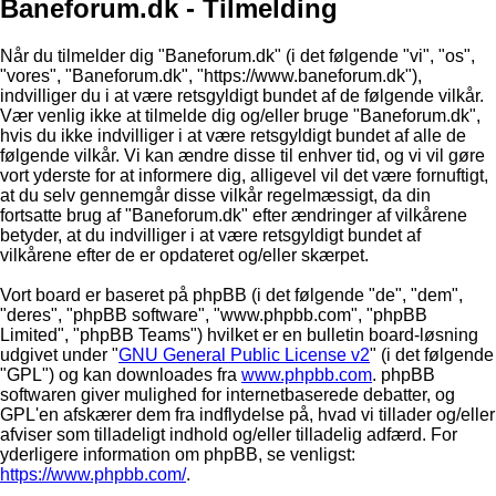
Baneforum.dk - Tilmelding
Når du tilmelder dig "Baneforum.dk" (i det følgende "vi", "os",
"vores", "Baneforum.dk", "https://www.baneforum.dk"),
indvilliger du i at være retsgyldigt bundet af de følgende vilkår.
Vær venlig ikke at tilmelde dig og/eller bruge "Baneforum.dk",
hvis du ikke indvilliger i at være retsgyldigt bundet af alle de
følgende vilkår. Vi kan ændre disse til enhver tid, og vi vil gøre
vort yderste for at informere dig, alligevel vil det være fornuftigt,
at du selv gennemgår disse vilkår regelmæssigt, da din
fortsatte brug af "Baneforum.dk" efter ændringer af vilkårene
betyder, at du indvilliger i at være retsgyldigt bundet af
vilkårene efter de er opdateret og/eller skærpet.
Vort board er baseret på phpBB (i det følgende "de", "dem",
"deres", "phpBB software", "www.phpbb.com", "phpBB
Limited", "phpBB Teams") hvilket er en bulletin board-løsning
udgivet under "
GNU General Public License v2
" (i det følgende
"GPL") og kan downloades fra
www.phpbb.com
. phpBB
softwaren giver mulighed for internetbaserede debatter, og
GPL'en afskærer dem fra indflydelse på, hvad vi tillader og/eller
afviser som tilladeligt indhold og/eller tilladelig adfærd. For
yderligere information om phpBB, se venligst:
https://www.phpbb.com/
.