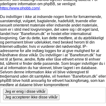
yderligere information om phpBB, se venligst:
https://www.phpbb.com/
.
Du indvilliger i ikke at indsende nogen form for fornærmende,
uanstændigt, vulgært, bagtalende, hadefuldt, truende eller
sexuelt orienteret materiale eller indsende andet materiale,
som er i strid med lovgivningen, det være sig i dit eget land,
landet hvor "Baneforum.dk" er hostet eller international
lovgivning. Gør du dette, kan dette medføre, at du øjeblikkeligt
og permanent bliver udelukket, med besked herom til din
Internet-udbyder, hvis vi vurderer det nødvendigt. IP-
adresserne for alle indlæg logges for at give mulighed for at
håndhæve disse vilkår. Du indvilliger i at "Baneforum.dk" har
ret til at fjerne, ændre, flytte eller låse ethvert emne til enhver
tid, såfremt vi finder dette passende. Som bruger indvilliger du i
at al information du har skrevet, bliver lagret i en database.
Selvom denne information ikke vil blive videregivet til
tredjemand uden dit samtykke, vil hverken "Baneforum.dk" eller
phpBB blive holdt ansvarlig for ethvert hackingforsøg, som kan
medføre at dataene bliver kompromitteret