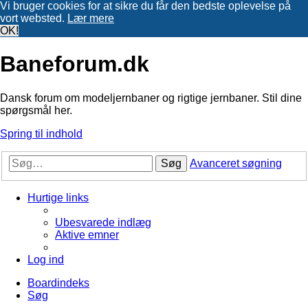
Vi bruger cookies for at sikre du får den bedste oplevelse på
vort websted.
Lær mere
OK!
Baneforum.dk
Dansk forum om modeljernbaner og rigtige jernbaner. Stil dine
spørgsmål her.
Spring til indhold
Søg
Avanceret søgning
Hurtige links
Ubesvarede indlæg
Aktive emner
Log ind
Boardindeks
Søg