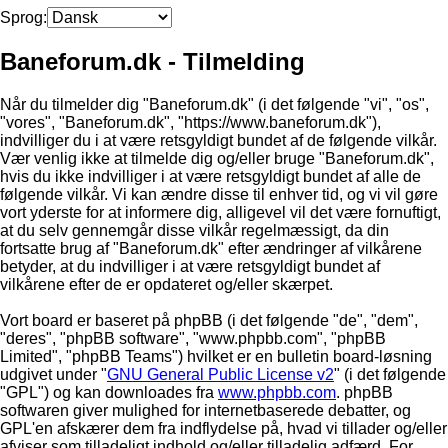
Sprog:
Baneforum.dk - Tilmelding
Når du tilmelder dig "Baneforum.dk" (i det følgende "vi", "os",
"vores", "Baneforum.dk", "https://www.baneforum.dk"),
indvilliger du i at være retsgyldigt bundet af de følgende vilkår.
Vær venlig ikke at tilmelde dig og/eller bruge "Baneforum.dk",
hvis du ikke indvilliger i at være retsgyldigt bundet af alle de
følgende vilkår. Vi kan ændre disse til enhver tid, og vi vil gøre
vort yderste for at informere dig, alligevel vil det være fornuftigt,
at du selv gennemgår disse vilkår regelmæssigt, da din
fortsatte brug af "Baneforum.dk" efter ændringer af vilkårene
betyder, at du indvilliger i at være retsgyldigt bundet af
vilkårene efter de er opdateret og/eller skærpet.
Vort board er baseret på phpBB (i det følgende "de", "dem",
"deres", "phpBB software", "www.phpbb.com", "phpBB
Limited", "phpBB Teams") hvilket er en bulletin board-løsning
udgivet under "
GNU General Public License v2
" (i det følgende
"GPL") og kan downloades fra
www.phpbb.com
. phpBB
softwaren giver mulighed for internetbaserede debatter, og
GPL'en afskærer dem fra indflydelse på, hvad vi tillader og/eller
afviser som tilladeligt indhold og/eller tilladelig adfærd. For